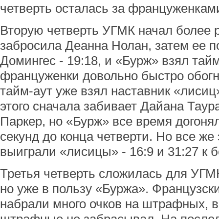
четверть осталась за француженками 
Вторую четверть УГМК начал более р
забросила Деанна Нолан, затем ее 
Домингес - 19:18, и «Бурж» взял тайм
француженки довольно быстро обогна
тайм-аут уже взял наставник «лисиц
этого сначала забивает Дайана Таура
Паркер, но «Бурж» все время догонял
секунд до конца четверти. Но все же 
выиграли «лисицы» - 16:9 и 31:27 к
Третья четверть сложилась для УГМК 
но уже в пользу «Буржа». Французск
набрали много очков на штрафных, в