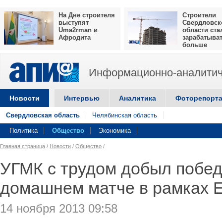
На Дне строителя
Строители
выступят
Свердловск
Uma2rman и
области ста
Афродита
зарабатыва
больше
Информационно-аналитич
Новости
Интервью
Аналитика
Фоторепорт
Свердловская область
Челябинская область
Политика
Общество
Экономика
Главная страница
/
Новости
/
Общество
/
УГМК с трудом добыл побед
домашнем матче в рамках 
14 ноября 2013 09:58