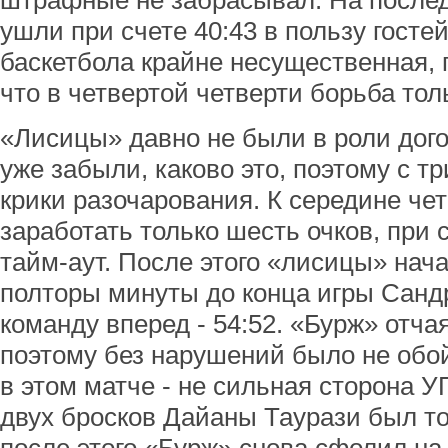
штрафные не забрасывал. На после
ушли при счете 40:43 в пользу госте
баскетбола крайне несущественная, 
что в четвертой четверти борьба тол
«Лисицы» давно не были в роли дог
уже забыли, каково это, поэтому с т
крики разочарования. К середине че
заработать только шесть очков, при 
тайм-аут. После этого «лисицы» нача
полторы минуты до конца игры Санд
команду вперед - 54:52. «Бурж» отч
поэтому без нарушений было не обо
в этом матче - не сильная сторона У
двух бросков Дайаны Таурази был то