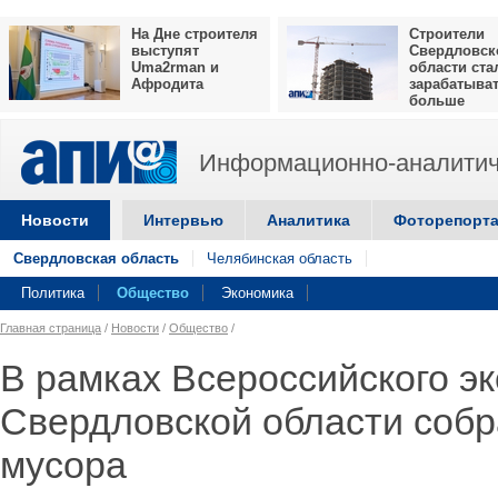
На Дне строителя
Строители
выступят
Свердловск
Uma2rman и
области ста
Афродита
зарабатыва
больше
Информационно-аналитич
Новости
Интервью
Аналитика
Фоторепорт
Свердловская область
Челябинская область
Политика
Общество
Экономика
Главная страница
/
Новости
/
Общество
/
В рамках Всероссийского эк
Свердловской области собр
мусора