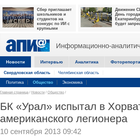
Сбер приглашает
Движение С
школьников и
День города
студентов на
Екатеринбу
конкурс по ИИ с
будет запр
крупными
призами
Информационно-аналитич
Новости
Интервью
Аналитика
Фоторепорт
Свердловская область
Челябинская область
Политика
Общество
Экономика
Главная страница
/
Новости
/
Общество
/
БК «Урал» испытал в Хорва
американского легионера
10 сентября 2013 09:42