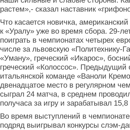
наши сильные и слабые стороны. Как
растем»,- сказал наставник «грифон
Что касается новичка, американский
к «Уралу» уже во время сбора. 29-л
поиграть в чемпионатах четырех евро
числе за львовскую «Политехнику-Г
«Уману», греческий «Икарос», босни
греческий «Колоссос». Предыдущий с
итальянской команде «Ваноли Кремон
двенадцатое место в регулярном чем
сыграл 24 матча, в среднем проводи
получаса за игру и зарабатывал 15,8 
Во время выступлений в чемпионате
подряд выигрывал конкурсы слэм-дан