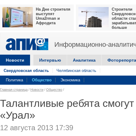
На Дне строителя
Строители
выступят
Свердловск
Uma2rman и
области ста
Афродита
зарабатыва
больше
Информационно-аналитич
Новости
Интервью
Аналитика
Фоторепорт
Свердловская область
Челябинская область
Политика
Общество
Экономика
Главная страница
/
Новости
/
Общество
/
Талантливые ребята смогут 
«Урал»
12 августа 2013 17:39