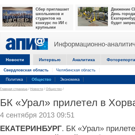
Сбер приглашает
Движение С
школьников и
День города
студентов на
Екатеринбу
конкурс по ИИ с
будет запр
крупными
призами
Информационно-аналитич
Новости
Интервью
Аналитика
Фоторепорт
Свердловская область
Челябинская область
Политика
Общество
Экономика
Главная страница
/
Новости
/
Общество
/
БК «Урал» прилетел в Хорв
4 сентября 2013 09:51
ЕКАТЕРИНБУРГ
. БК «Урал» прилете