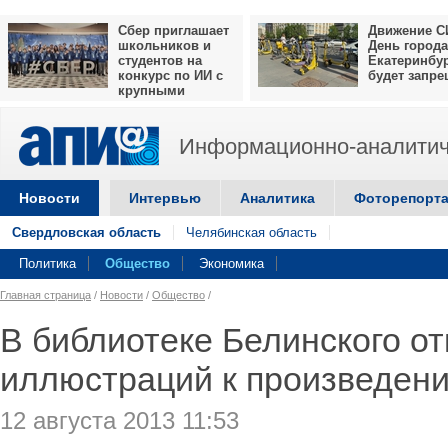
Сбер приглашает
Движение С
школьников и
День города
студентов на
Екатеринбу
конкурс по ИИ с
будет запр
крупными
призами
Информационно-аналитич
Новости
Интервью
Аналитика
Фоторепорт
Свердловская область
Челябинская область
Политика
Общество
Экономика
Главная страница
/
Новости
/
Общество
/
В библиотеке Белинского о
иллюстраций к произведен
12 августа 2013 11:53