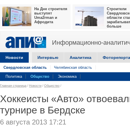
На Дне строителя
Строители
выступят
Свердловск
Uma2rman и
области ста
Афродита
зарабатыва
больше
Информационно-аналитич
Новости
Интервью
Аналитика
Фоторепорт
Свердловская область
Челябинская область
Политика
Общество
Экономика
Главная страница
/
Новости
/
Общество
/
Хоккеисты «Авто» отвоевал
турнире в Бердске
6 августа 2013 17:21