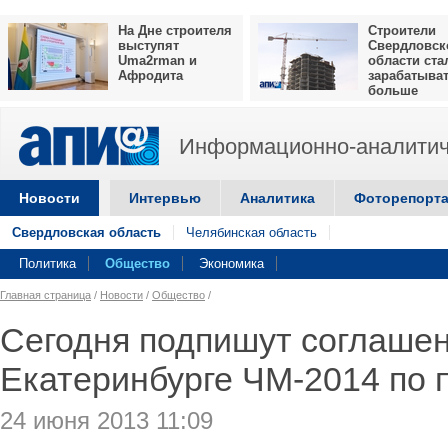
На Дне строителя
Строители
выступят
Свердловск
Uma2rman и
области ста
Афродита
зарабатыва
больше
Информационно-аналитич
Новости
Интервью
Аналитика
Фоторепорт
Свердловская область
Челябинская область
Политика
Общество
Экономика
Главная страница
/
Новости
/
Общество
/
Сегодня подпишут соглашен
Екатеринбурге ЧМ-2014 по
24 июня 2013 11:09