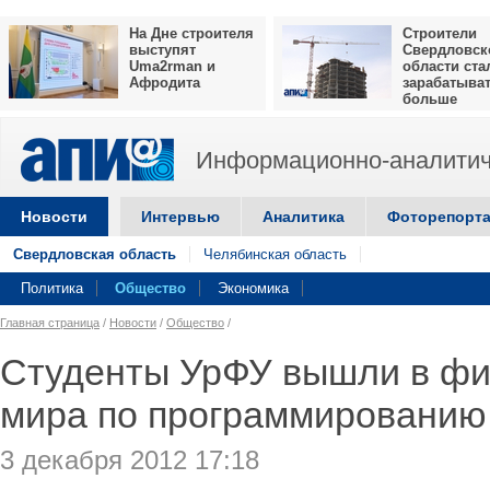
На Дне строителя
Строители
выступят
Свердловск
Uma2rman и
области ста
Афродита
зарабатыва
больше
Информационно-аналитич
Новости
Интервью
Аналитика
Фоторепорт
Свердловская область
Челябинская область
Политика
Общество
Экономика
Главная страница
/
Новости
/
Общество
/
Студенты УрФУ вышли в фи
мира по программированию
3 декабря 2012 17:18