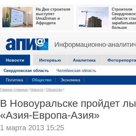
На Дне строителя
Строители
выступят
Свердловск
Uma2rman и
области ста
Афродита
зарабатыва
больше
Информационно-аналитич
Новости
Интервью
Аналитика
Фоторепорт
Свердловская область
Челябинская область
Политика
Общество
Экономика
Главная страница
/
Новости
/
Общество
/
В Новоуральске пройдет л
«Азия-Европа-Азия»
1 марта 2013 15:25