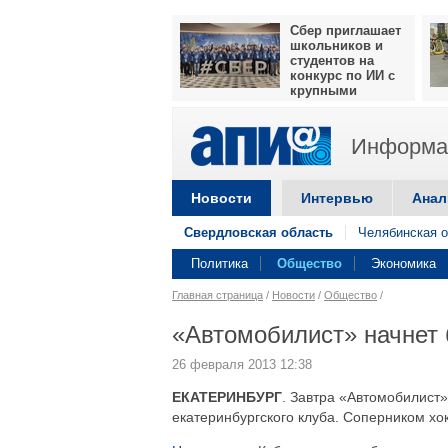
Сбер приглашает
школьников и
студентов на
конкурс по ИИ с
крупными
призами
Информац
Новости
Интервью
Анал
Свердловская область
Челябинская о
Политика
Общество
Экономика
Главная страница
/
Новости
/
Общество
/
«Автомобилист» начнет 
26 февраля 2013 12:38
ЕКАТЕРИНБУРГ
. Завтра «Автомобилист
екатеринбургского клуба. Соперником хо