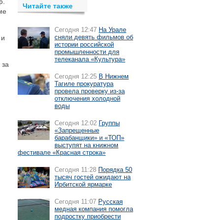
ф.
Читайте также
ме
Сегодня 12:47
На Урале
сняли девять фильмов об
 и
истории российской
промышленности для
телеканала «Культура»
 за
Сегодня 12:25
В Нижнем
Тагиле прокуратура
провела проверку из-за
отключения холодной
воды
Сегодня 12:02
Группы
«Запрещенные
барабанщики» и «ТОП»
выступят на книжном
фестивале «Красная строка»
Сегодня 11:28
Порядка 50
тысяч гостей ожидают на
Ирбитской ярмарке
Сегодня 11:07
Русская
медная компания помогла
подростку приобрести