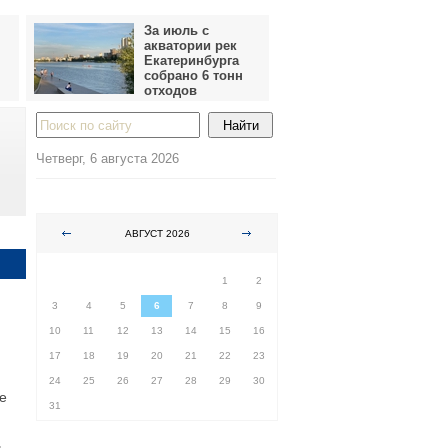
За июль с
акватории рек
Екатеринбурга
собрано 6 тонн
отходов
Четверг, 6 августа 2026
АВГУСТ 2026
ПН
ВТ
СР
ЧТ
ПТ
СБ
ВС
1
2
3
4
5
6
7
8
9
10
11
12
13
14
15
16
17
18
19
20
21
22
23
24
25
26
27
28
29
30
е
31