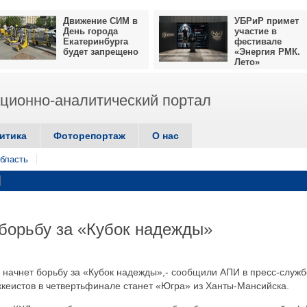
Движение СИМ в
УБРиР примет
День города
участие в
Екатеринбурга
фестивале
будет запрещено
«Энергия РМК.
Лето»
ионно-аналитический портал
итика
Фоторепортаж
О нас
бласть
борьбу за «Кубок надежды»
» начнет борьбу за «Кубок надежды»,- сообщили АПИ в пресс-служб
ккеистов в четвертьфинале станет «Югра» из Ханты-Мансийска.