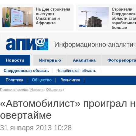
На Дне строителя
Строители
выступят
Свердловск
Uma2rman и
области ста
Афродита
зарабатыва
больше
Информационно-аналитич
Новости
Интервью
Аналитика
Фоторепорт
Свердловская область
Челябинская область
Политика
Общество
Экономика
Главная страница
/
Новости
/
Общество
/
«Автомобилист» проиграл н
овертайме
31 января 2013 10:28