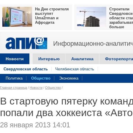
На Дне строителя
Строители
выступят
Свердловск
Uma2rman и
области ста
Афродита
зарабатыва
больше
Информационно-аналитич
Новости
Интервью
Аналитика
Фоторепорт
Свердловская область
Челябинская область
Политика
Общество
Экономика
Главная страница
/
Новости
/
Общество
/
В стартовую пятерку коман
попали два хоккеиста «Авт
28 января 2013 14:01