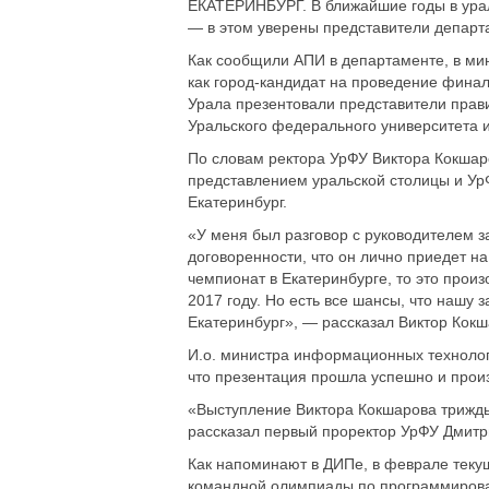
ЕКАТЕРИНБУРГ. В ближайшие годы в ура
— в этом уверены представители департ
Как сообщили АПИ в департаменте, в ми
как город-кандидат на проведение фина
Урала презентовали представители прав
Уральского федерального университета и
По словам ректора УрФУ Виктора Кокшар
представлением уральской столицы и УрФ
Екатеринбург.
«У меня был разговор с руководителем 
договоренности, что он лично приедет н
чемпионат в Екатеринбурге, то это произ
2017 году. Но есть все шансы, что нашу 
Екатеринбург», — рассказал Виктор Кокш
И.о. министра информационных технолог
что презентация прошла успешно и прои
«Выступление Виктора Кокшарова трижд
рассказал первый проректор УрФУ Дмитр
Как напоминают в ДИПе, в феврале теку
командной олимпиады по программиров