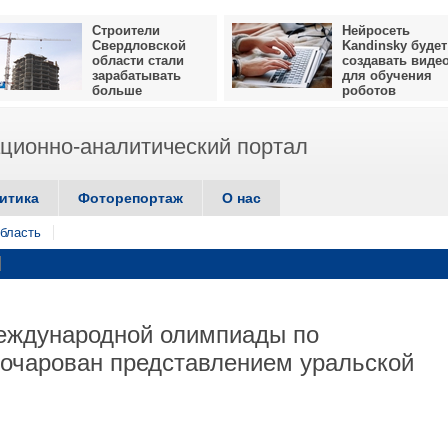
Строители
Нейросеть
Свердловской
Kandinsky будет
области стали
создавать виде
зарабатывать
для обучения
больше
роботов
ионно-аналитический портал
итика
Фоторепортаж
О нас
бласть
международной олимпиады по
очарован представлением уральской