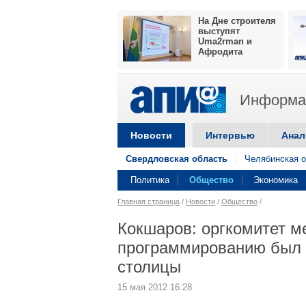
На Дне строителя
выступят
Uma2rman и
Афродита
Информац
Новости
Интервью
Анал
Свердловская область
Челябинская о
Политика
Общество
Экономика
Главная страница
/
Новости
/
Общество
/
Кокшаров: оргкомитет 
программированию был 
столицы
15 мая 2012 16:28