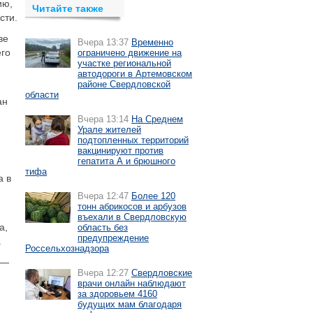
ию,
Читайте также
сти.
ве
Вчера 13:37
Временно
его
ограничено движение на
участке региональной
автодороги в Артемовском
районе Свердловской
области
ан
Вчера 13:14
На Среднем
Урале жителей
подтопленных территорий
вакцинируют против
гепатита А и брюшного
тифа
а в
Вчера 12:47
Более 120
тонн абрикосов и арбузов
въехали в Свердловскую
а,
область без
предупреждение
.
Россельхознадзора
 —
Вчера 12:27
Свердловские
врачи онлайн наблюдают
за здоровьем 4160
будущих мам благодаря