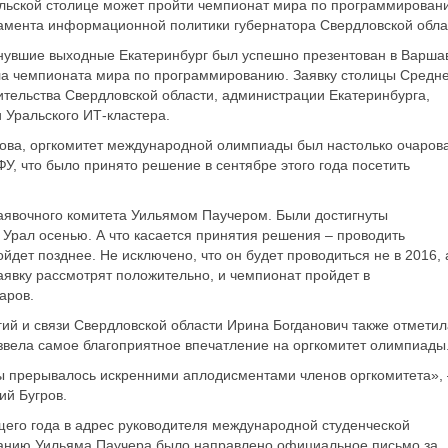
льской столице может пройти чемпионат мира по программирован
амента информационной политики губернатора Свердловской обла
нувшие выходные Екатеринбург был успешно презентован в Варша
ла чемпионата мира по программированию. Заявку столицы Средн
ительства Свердловской области, администрации Екатеринбурга,
 Уральского ИТ-кластера.
ова, оргкомитет международной олимпиады был настолько очаров
У, что было принято решение в сентябре этого года посетить
заявочного комитета Уильямом Паучером. Были достигнуты
а Урал осенью. А что касается принятия решения – проводить
ойдет позднее. Не исключено, что он будет проводиться не в 2016, 
заявку рассмотрят положительно, и чемпионат пройдет в
аров.
ий и связи Свердловской области Ирина Богданович также отметил
звела самое благоприятное впечатление на оргкомитет олимпиады
ы прерывалось искренними аплодисментами членов оргкомитета»,
ий Бугров.
щего года в адрес руководителя международной студенческой
анию Уильяма Паучера было направлено официальное письмо за