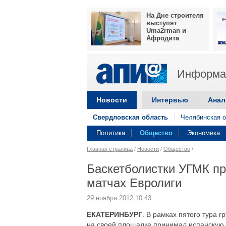
На Дне строителя
выступят
Uma2rman и
Афродита
Информац
Новости
Интервью
Анал
Свердловская область
Челябинская о
Политика
Общество
Экономика
Главная страница
/
Новости
/
Общество
/
Баскетболистки УГМК п
матчах Евролиги
29 ноября 2012 10:43
ЕКАТЕРИНБУРГ
. В рамках пятого тура 
на своей площадке принимал испанскую 