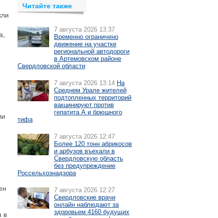
Читайте также
кли
7 августа 2026 13:37
а,
Временно ограничено
движение на участке
региональной автодороги
в Артемовском районе
Свердловской области
7 августа 2026 13:14
На
Среднем Урале жителей
подтопленных территорий
вакцинируют против
гепатита А и брюшного
ли
тифа
7 августа 2026 12:47
Более 120 тонн абрикосов
и арбузов въехали в
Свердловскую область
без предупреждение
Россельхознадзора
ен
7 августа 2026 12:27
Свердловские врачи
онлайн наблюдают за
здоровьем 4160 будущих
 в