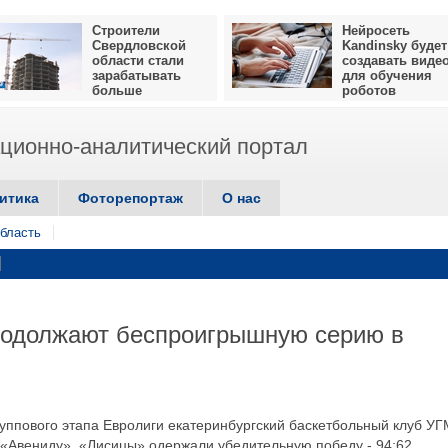
Строители
Нейросеть
Свердловской
Kandinsky будет
области стали
создавать виде
зарабатывать
для обучения
больше
роботов
ионно-аналитический портал
итика
Фоторепортаж
О нас
бласть
родолжают беспроигрышную серию в
группового этапа Евролиги екатеринбургский баскетбольный клуб У
«Авениду». «Лисицы» одержали убедительную победу - 94:62.