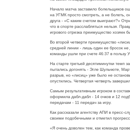
Начало матча заставило болельщиков ощу
на УГМК просто смотреть, а не болеть, о
друга - «С каким счетом выиграют?» Отри
что в спорте расслабляться нельзя. Прав
игрового отрезка преимущество хозяек бы
Во второй четверти преимущество «лиси
средней линии - лишь один ее бросок не 
команды ушли при счете 46:37 в пользу 
На старте третьей десятиминутки темп за
пытались догонять - Эгле Шульчюте, Ма
разрыв, но «лисиц» уже было не останови
опустились. Четвертая четверть заверши
Самым результативным игроком в состав
оформила дабл-дабл - 14 очков и 12 под
передачам - 11 передач за игру.
Как рассказали агентству АПИ в пресс-с
своими подобечными и отметил прогресс
«Я очень доволен тем, как команда прове