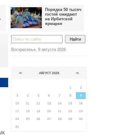
Порядка 50 тысяч
гостей ожидают
о
на Ирбитской
ярмарке
Воскресенье, 9 августа 2026
АВГУСТ 2026
ПН
ВТ
СР
ЧТ
ПТ
СБ
ВС
1
2
3
4
5
6
7
8
9
10
11
12
13
14
15
16
17
18
19
20
21
22
23
24
25
26
27
28
29
30
31
ГМК