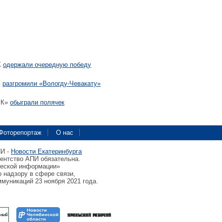
К
одержали очередную победу
К
разгромили «Вологду-Чевакату»
МК»
обыграли полячек
Фоторепортаж
О нас
ПИ -
Новости Екатеринбурга
гентство АПИ обязательна.
ческой информации»
 надзору в сфере связи,
муникаций 23 ноября 2021 года.