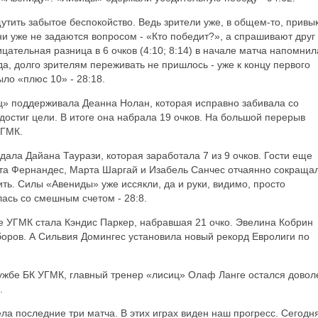
тить забытое беспокойство. Ведь зрители уже, в общем-то, привы
ни уже не задаются вопросом - «Кто победит?», а спрашивают друг
цательная разница в 6 очков (4:10; 8:14) в начале матча напомнил
да, долго зрителям переживать не пришлось - уже к концу первого
ло «плюс 10» - 28:18.
ц» поддерживала Деанна Нолан, которая исправно забивала со
достиг цели. В итоге она набрала 19 очков. На большой перерыв
УГМК.
дала Дайана Таурази, которая заработала 7 из 9 очков. Гости еще
рта Фернандес, Марта Шаргай и Изабель Санчес отчаянно сокраща
ть. Силы «Авениды» уже иссякли, да и руки, видимо, просто
лась со смешным счетом - 28:8.
е УГМК стала Кэндис Паркер, набравшая 21 очко. Эвелина Кобрин
боров. А Сильвия Домингес установила новый рекорд Евролиги по
лужбе БК УГМК, главный тренер «лисиц» Олаф Ланге остался довол
.
ла последние три матча. В этих играх виден наш прогресс. Сегодня