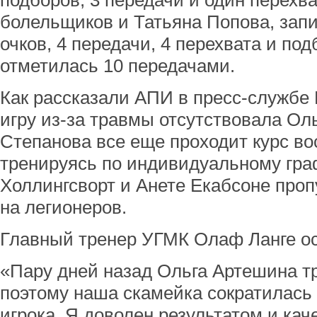
подборов, 3 передачи и один перехв
болельщиков и Татьяна Попова, запи
очков, 4 передачи, 4 перехвата и по
отметилась 10 передачами.
Как рассказали АПИ в пресс-службе 
игру из-за травмы отсутствовала Ол
Степанова все еще проходит курс во
тренируясь по индивидуальному гра
Холлингсворт и Анете Екабсоне проп
на легионеров.
Главный тренер УГМК Олаф Ланге ос
«Пару дней назад Ольга Артешина т
поэтому наша скамейка сократилась 
игрока. Я доволен результатом и кач