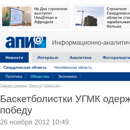
На Дне строителя
Строители
выступят
Свердловск
Uma2rman и
области ста
Афродита
зарабатыва
больше
Информационно-аналитич
Новости
Интервью
Аналитика
Фоторепорт
Свердловская область
Челябинская область
Политика
Общество
Экономика
Главная страница
/
Новости
/
Общество
/
Баскетболистки УГМК одер
победу
26 ноября 2012 10:49