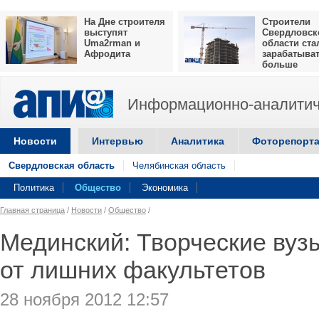
На Дне строителя
Строители
выступят
Свердловск
Uma2rman и
области ста
Афродита
зарабатыва
больше
Информационно-аналитич
Новости
Интервью
Аналитика
Фоторепорт
Свердловская область
Челябинская область
Политика
Общество
Экономика
Главная страница
/
Новости
/
Общество
/
Мединский: Творческие вуз
от лишних факультетов
28 ноября 2012 12:57