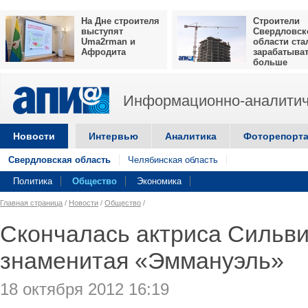
На Дне строителя
Строители
выступят
Свердловск
Uma2rman и
области ста
Афродита
зарабатыва
больше
Информационно-аналитич
Новости
Интервью
Аналитика
Фоторепорт
Свердловская область
Челябинская область
Политика
Общество
Экономика
Главная страница
/
Новости
/
Общество
/
Скончалась актриса Сильви
знаменитая «Эммануэль»
18 октября 2012 16:19