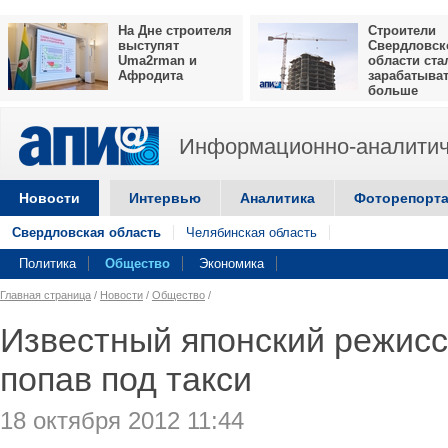
На Дне строителя
Строители
выступят
Свердловск
Uma2rman и
области ста
Афродита
зарабатыва
больше
Информационно-аналитич
Новости
Интервью
Аналитика
Фоторепорт
Свердловская область
Челябинская область
Политика
Общество
Экономика
Главная страница
/
Новости
/
Общество
/
Известный японский режисс
попав под такси
18 октября 2012 11:44