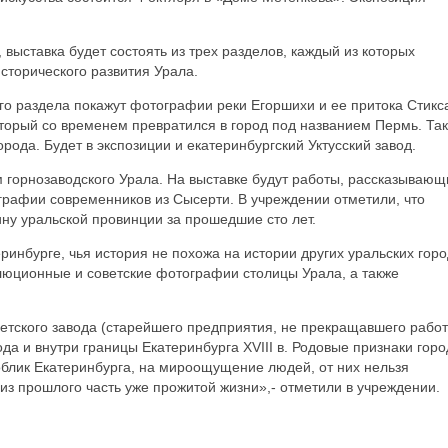
выставка будет состоять из трех разделов, каждый из которых
сторического развития Урала.
ого раздела покажут фотографии реки Егоршихи и ее притока Стикс
который со временем превратился в город под названием Пермь. Та
рода. Будет в экспозиции и екатеринбургский Уктусский завод.
 горнозаводского Урала. На выставке будут работы, рассказывающ
графии современников из Сысерти. В учреждении отметили, что
ну уральской провинции за прошедшие сто лет.
ринбурге, чья история не похожа на истории других уральских горо
люционные и советские фотографии столицы Урала, а также
етского завода (старейшего предприятия, не прекращавшего рабо
ода и внутри границы Екатеринбурга XVIII в. Родовые признаки горо
облик Екатеринбурга, на мироощущение людей, от них нельзя
 из прошлого часть уже прожитой жизни»,- отметили в учреждении.