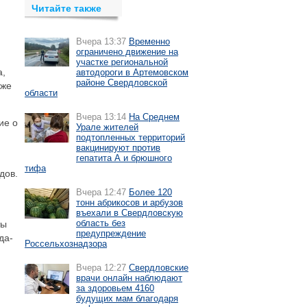
Читайте также
Вчера 13:37
Временно
ограничено движение на
участке региональной
а,
автодороги в Артемовском
районе Свердловской
кже
области
Вчера 13:14
На Среднем
ие о
Урале жителей
подтопленных территорий
вакцинируют против
гепатита А и брюшного
тифа
дов.
Вчера 12:47
Более 120
тонн абрикосов и арбузов
въехали в Свердловскую
область без
ты
предупреждение
да-
Россельхознадзора
Вчера 12:27
Свердловские
врачи онлайн наблюдают
за здоровьем 4160
будущих мам благодаря