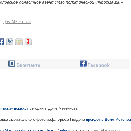
дловское областное агентство политической информации».
Дом Метенкова
Вконтакте
Facebook
йзажи» покажут
сегодня в Доме Метенкова
авка американского фотографа Брюса Гилдена
пройдет в Доме Метенко
 «Мастера фотографии: Диана Арбус»
покажут в Доме Метенкова