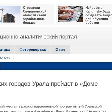
Строители
Нейросеть
Свердловской
Kandinsky будет
области стали
создавать виде
зарабатывать
для обучения
больше
роботов
ионно-аналитический портал
итика
Фоторепортаж
О нас
бласть
их городов Урала пройдет в «Доме
ений места» в рамках параллельной программы 2-й Уральской
скусства состоится 4 октября в «Доме Метенкова». Экспозиция