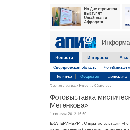
На Дне строителя
выступят
Uma2rman и
Афродита
Информац
Новости
Интервью
Анал
Свердловская область
Челябинская о
Политика
Общество
Экономика
Главная страница
/
Новости
/
Общество
/
Фотовыставка мистическ
Метенкова»
1 октября 2012 16:50
ЕКАТЕРИНБУРГ
. Открытие выставки «Г
индустриальной биеннале современного и