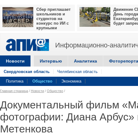
Сбер приглашает
Движение С
школьников и
День города
студентов на
Екатеринбу
конкурс по ИИ с
будет запр
крупными
призами
Информационно-аналитич
Новости
Интервью
Аналитика
Фоторепорт
Свердловская область
Челябинская область
Политика
Общество
Экономика
Главная страница
/
Новости
/
Общество
/
Документальный фильм «М
фотографии: Диана Арбус» 
Метенкова