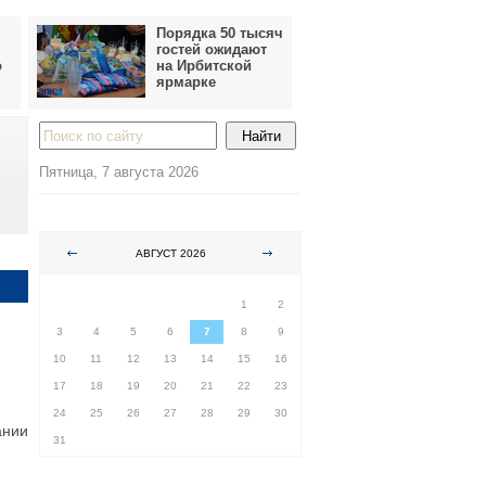
Порядка 50 тысяч
гостей ожидают
о
на Ирбитской
ярмарке
Пятница, 7 августа 2026
АВГУСТ 2026
ПН
ВТ
СР
ЧТ
ПТ
СБ
ВС
1
2
3
4
5
6
7
8
9
10
11
12
13
14
15
16
17
18
19
20
21
22
23
24
25
26
27
28
29
30
ании
31