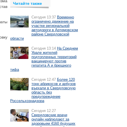
изма
Читайте также
став
Сегодня 13:37
Временно
ограничено движение на
латы
участке региональной
автодороги в Артемовском
районе Свердловской
овку
области
Сегодня 13:14
На Среднем
Урале жителей
подтопленных территорий
вакцинируют против
гепатита А и брюшного
тифа
Сегодня 12:47
Более 120
тонн абрикосов и арбузов
въехали в Свердловскую
область без
предупреждение
Россельхознадзора
Сегодня 12:27
Свердловские врачи
онлайн наблюдают за
здоровьем 4160 будущих