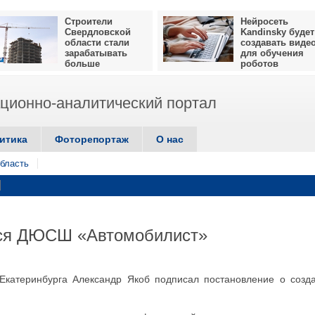
Строители
Нейросеть
Свердловской
Kandinsky будет
области стали
создавать виде
зарабатывать
для обучения
больше
роботов
ионно-аналитический портал
итика
Фоторепортаж
О нас
бласть
тся ДЮСШ «Автомобилист»
катеринбурга Александр Якоб подписал постановление о созд