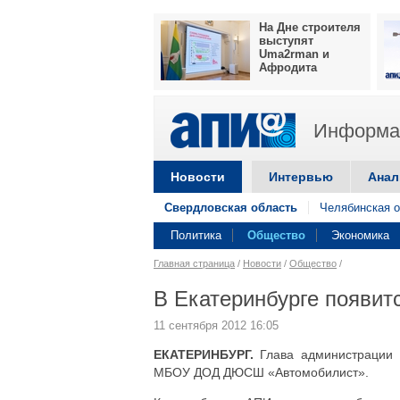
На Дне строителя
выступят
Uma2rman и
Афродита
Информац
Новости
Интервью
Анал
Свердловская область
Челябинская о
Политика
Общество
Экономика
Главная страница
/
Новости
/
Общество
/
В Екатеринбурге появи
11 сентября 2012 16:05
ЕКАТЕРИНБУРГ.
Глава администрации Е
МБОУ ДОД ДЮСШ «Автомобилист».