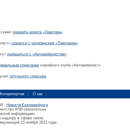
 сумел
поразить ворота «Трактора»
илист»
сразится с челябинским «Трактором»
огут
пообщаться с «Автомобилистом»
енеральным спонсором
хоккейного клуба «Автомобилист»
лучил
титульного спонсора
Фоторепортаж
О нас
ПИ -
Новости Екатеринбурга
гентство АПИ обязательна.
ческой информации»
 надзору в сфере связи,
муникаций 23 ноября 2021 года.