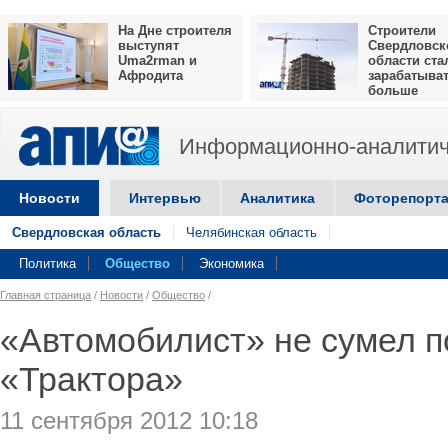
На Дне строителя
Строители
выступят
Свердловск
Uma2rman и
области ста
Афродита
зарабатыва
больше
Информационно-аналитич
Новости
Интервью
Аналитика
Фоторепорт
Свердловская область
Челябинская область
Политика
Общество
Экономика
Главная страница
/
Новости
/
Общество
/
«Автомобилист» не сумел п
«Трактора»
11 сентября 2012 10:18