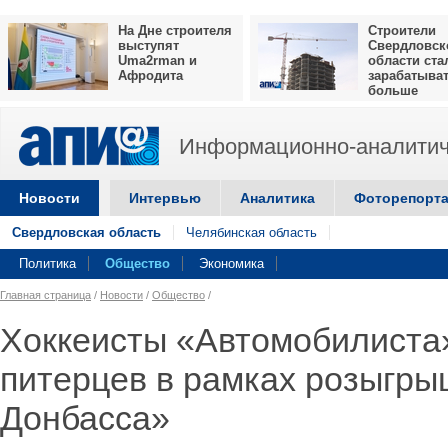
На Дне строителя
Строители
выступят
Свердловск
Uma2rman и
области ста
Афродита
зарабатыва
больше
Информационно-аналитич
Новости
Интервью
Аналитика
Фоторепорт
Свердловская область
Челябинская область
Политика
Общество
Экономика
Главная страница
/
Новости
/
Общество
/
Хоккеисты «Автомобилиста
питерцев в рамках розыгры
Донбасса»