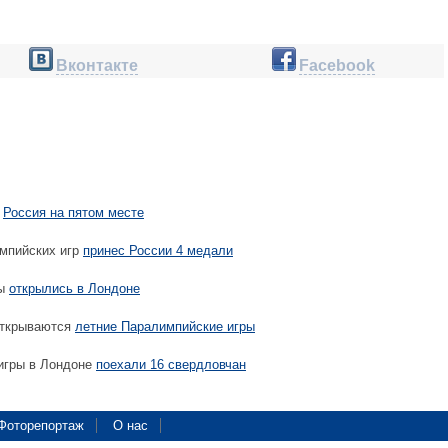
Вконтакте
Facebook
:
Россия на пятом месте
мпийских игр
принес России 4 медали
ры
открылись в Лондоне
открываются
летние Паралимпийские игры
игры в Лондоне
поехали 16 свердловчан
Фоторепортаж
О нас