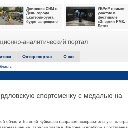
Движение СИМ в
УБРиР примет
День города
участие в
Екатеринбурга
фестивале
будет запрещено
«Энергия РМК.
Лето»
ионно-аналитический портал
итика
Фоторепортаж
О нас
бласть
ердловскую спортсменку с медалью на
кой области Евгений Куйвашев направил поздравительную телегр
завоевавшей на Паралимпиаде в Лондоне «серебро» в состязания