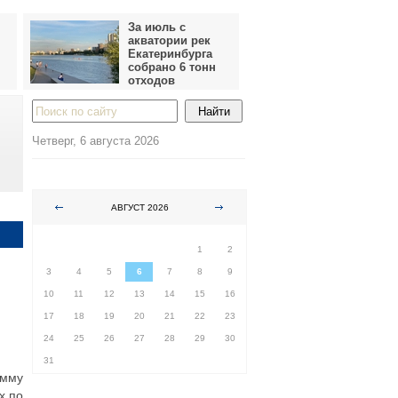
За июль с
акватории рек
Екатеринбурга
собрано 6 тонн
отходов
Четверг, 6 августа 2026
АВГУСТ 2026
ПН
ВТ
СР
ЧТ
ПТ
СБ
ВС
1
2
3
4
5
6
7
8
9
10
11
12
13
14
15
16
17
18
19
20
21
22
23
24
25
26
27
28
29
30
31
амму
х по