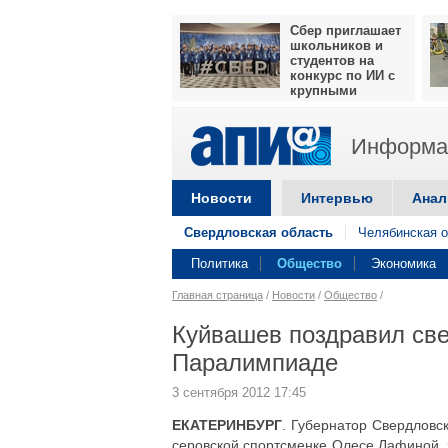
Сбер приглашает
школьников и
студентов на
конкурс по ИИ с
крупными
призами
Информац
Новости
Интервью
Анал
Свердловская область
Челябинская о
Политика
Общество
Экономика
Главная страница
/
Новости
/
Общество
/
Куйвашев поздравил св
Паралимпиаде
3 сентября 2012 17:45
ЕКАТЕРИНБУРГ
. Губернатор Свердловс
серовской спортсменке Олесе Лафиной, 