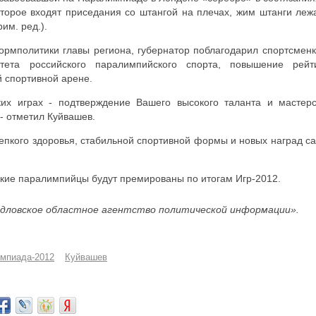
оторое входят приседания со штангой на плечах, жим штанги леж
им. ред.).
рмполитики главы региона, губернатор поблагодарил спортсменк
тета российского паралимпийского спорта, повышение рейт
 спортивной арене.
х играх - подтверждение Вашего высокого таланта и мастерс
- отметил Куйвашев.
пкого здоровья, стабильной спортивной формы и новых наград с
ские паралимпийцы будут премированы по итогам Игр-2012.
дловское областное агентство политической информации».
мпиада-2012
Куйвашев