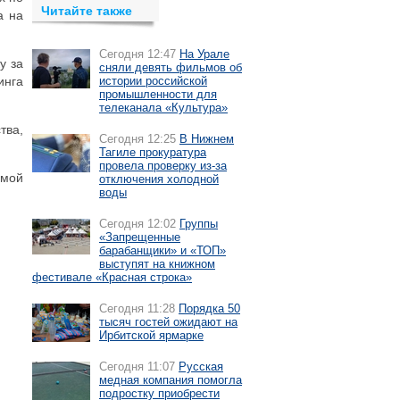
Читайте также
а на
Сегодня 12:47
На Урале
у за
сняли девять фильмов об
инга
истории российской
промышленности для
телеканала «Культура»
тва,
Сегодня 12:25
В Нижнем
Тагиле прокуратура
провела проверку из-за
амой
отключения холодной
воды
Сегодня 12:02
Группы
«Запрещенные
барабанщики» и «ТОП»
выступят на книжном
фестивале «Красная строка»
Сегодня 11:28
Порядка 50
тысяч гостей ожидают на
Ирбитской ярмарке
Сегодня 11:07
Русская
медная компания помогла
подростку приобрести