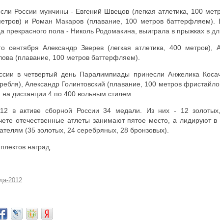
сли России мужчины - Евгений Швецов (легкая атлетика, 100 метр
 метров) и Роман Макаров (плавание, 100 метров баттерфляем).
а прекрасного пола - Николь Родомакина, выиграла в прыжках в дл
о сентября Александр Зверев (легкая атлетика, 400 метров), 
лова (плавание, 100 метров баттерфляем).
ссии в четвертый день Паралимпиады принесли Анжелика Коса
гребля), Александр Голинтовский (плавание, 100 метров фристайло
 на дистанции 4 по 400 вольным стилем.
12 в активе сборной России 34 медали. Из них - 12 золотых
чете отечественные атлеты занимают пятое место, а лидируют в
ателям (35 золотых, 24 серебряных, 28 бронзовых).
плектов наград.
да-2012