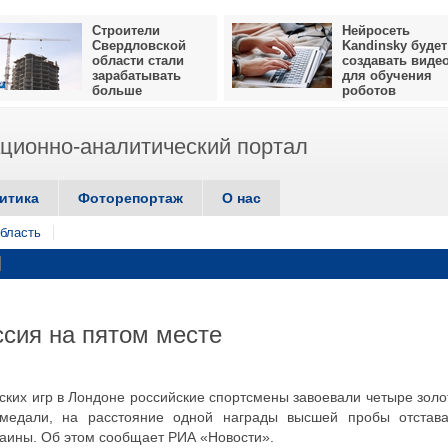
Строители
Нейросеть
Свердловской
Kandinsky будет
области стали
создавать виде
зарабатывать
для обучения
больше
роботов
ионно-аналитический портал
итика
Фоторепортаж
О нас
бласть
сия на пятом месте
ких игр в Лондоне российские спортсмены завоевали четыре золо
медали, на расстояние одной награды высшей пробы отстав
аины. Об этом сообщает РИА «Новости».