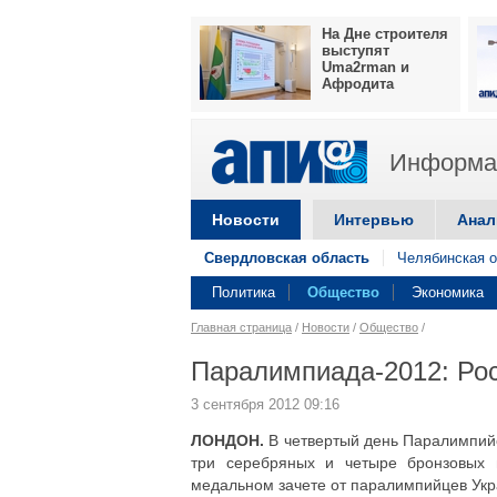
На Дне строителя
выступят
Uma2rman и
Афродита
Информац
Новости
Интервью
Анал
Свердловская область
Челябинская о
Политика
Общество
Экономика
Главная страница
/
Новости
/
Общество
/
Паралимпиада-2012: Рос
3 сентября 2012 09:16
ЛОНДОН.
В четвертый день Паралимпийс
три серебряных и четыре бронзовых 
медальном зачете от паралимпийцев Укр