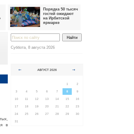
Порядка 50 тысяч
гостей ожидают
о
на Ирбитской
ярмарке
Суббота, 8 августа 2026
АВГУСТ 2026
ПН
ВТ
СР
ЧТ
ПТ
СБ
ВС
1
2
3
4
5
6
7
8
9
10
11
12
13
14
15
16
17
18
19
20
21
22
23
24
25
26
27
28
29
30
тых,
31
ая в