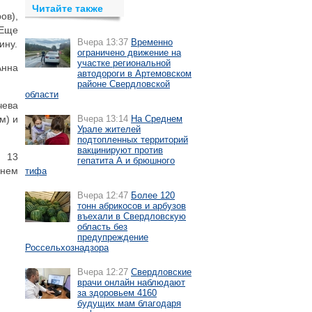
Читайте также
ов),
 Еще
Вчера 13:37
Временно
ину.
ограничено движение на
участке региональной
Анна
автодороги в Артемовском
районе Свердловской
области
чева
м) и
Вчера 13:14
На Среднем
Урале жителей
подтопленных территорий
вакцинируют против
, 13
гепатита А и брюшного
 нем
тифа
Вчера 12:47
Более 120
тонн абрикосов и арбузов
въехали в Свердловскую
область без
предупреждение
Россельхознадзора
Вчера 12:27
Свердловские
врачи онлайн наблюдают
за здоровьем 4160
будущих мам благодаря