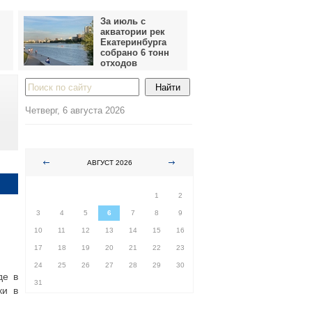
За июль с
акватории рек
Екатеринбурга
собрано 6 тонн
отходов
Четверг, 6 августа 2026
АВГУСТ 2026
ПН
ВТ
СР
ЧТ
ПТ
СБ
ВС
1
2
3
4
5
6
7
8
9
10
11
12
13
14
15
16
17
18
19
20
21
22
23
24
25
26
27
28
29
30
де в
31
ки в