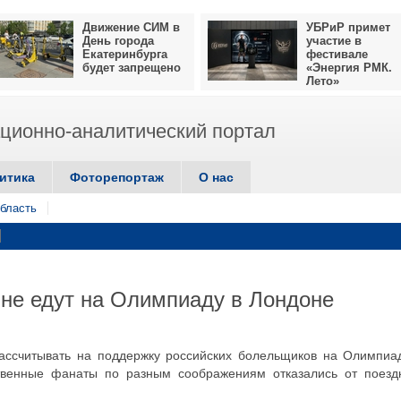
Движение СИМ в
УБРиР примет
День города
участие в
Екатеринбурга
фестивале
будет запрещено
«Энергия РМК.
Лето»
ионно-аналитический портал
итика
Фоторепортаж
О нас
бласть
не едут на Олимпиаду в Лондоне
ссчитывать на поддержку российских болельщиков на Олимпиа
твенные фанаты по разным соображениям отказались от поезд