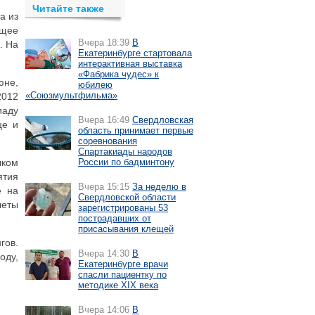
Читайте также
а из
ющее
Вчера 18:39
В
. На
Екатеринбурге стартовала
интерактивная выставка
«Фабрика чудес» к
юне,
юбилею
«Союзмультфильма»
2012
иаду
Вчера 16:49
Свердловская
це и
область принимает первые
соревнования
Спартакиады народов
шком
России по бадминтону
ятия
Вчера 15:15
За неделю в
е на
Свердловской области
леты
зарегистрированы 53
пострадавших от
присасывания клещей
гов.
Вчера 14:30
В
оду,
Екатеринбурге врачи
спасли пациентку по
методике XIX века
Вчера 14:06
В