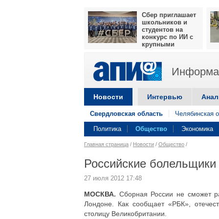
Сбер приглашает
школьников и
студентов на
конкурс по ИИ с
крупными
призами
Информац
Новости
Интервью
Анал
Свердловская область
Челябинская о
Политика
Общество
Экономика
Главная страница
/
Новости
/
Общество
/
Российские болельщики 
27 июля 2012 17:48
МОСКВА.
Сборная России не сможет ра
Лондоне. Как сообщает «РБК», отечес
столицу Великобритании.