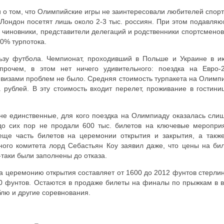
о том, что Олимпийские игры не заинтересовали любителей спорт
о Лондон посетят лишь около 2-3 тыс. россиян. При этом подавля
 чиновники, представители делегаций и родственники спортсменов
0% турпотока.
ьзу футбола. Чемпионат, проходивший в Польше и Украине в и
прочем, в этом нет ничего удивительного: поездка на Евро-
с визами проблем не было. Средняя стоимость турпакета на Олимп
 рублей. В эту стоимость входит перелет, проживание в гостини
не единственные, для кого поездка на Олимпиаду оказалась сли
до сих пор не продали 600 тыс. билетов на ключевые меропри
ще часть билетов на церемонии открытия и закрытия, а такж
ного комитета лорд Себастьян Коу заявил даже, что цены на би
-таки были заполнены до отказа.
на церемонию открытия составляет от 1600 до 2012 фунтов стерлин
0 фунтов. Остаются в продаже билеты на финалы по прыжкам в в
лю и другие соревнования.