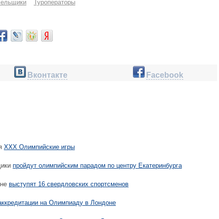
лельщики
Туроператоры
Вконтакте
Facebook
ся
XXX Олимпийские игры
щики
пройдут олимпийским парадом по центру Екатеринбурга
оне
выступят 16 свердловских спортсменов
аккредитации на Олимпиаду в Лондоне