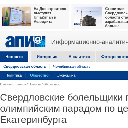
На Дне строителя
Строители
выступят
Свердловск
Uma2rman и
области ста
Афродита
зарабатыва
больше
Информационно-аналитич
Новости
Интервью
Аналитика
Фоторепорт
Свердловская область
Челябинская область
Политика
Общество
Экономика
Главная страница
/
Новости
/
Общество
/
Свердловские болельщики 
олимпийским парадом по ц
Екатеринбурга