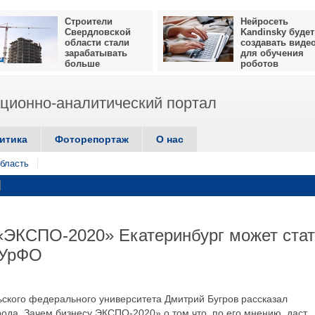
Строители
Нейросеть
Свердловской
Kandinsky будет
области стали
создавать виде
зарабатывать
для обучения
больше
роботов
ионно-аналитический портал
итика
Фоторепортаж
О нас
бласть
«ЭКСПО-2020» Екатеринбург может ста
 УрФО
кого федерального университета Дмитрий Бугров рассказал
ода. Зачем бизнесу ЭКСПО-2020» о том что, по его мнению, даст