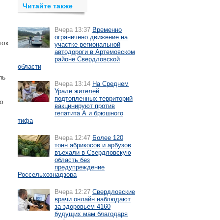
Читайте также
Вчера 13:37
Временно
ограничено движение на
ток
участке региональной
автодороги в Артемовском
районе Свердловской
области
ль
Вчера 13:14
На Среднем
Урале жителей
подтопленных территорий
о
вакцинируют против
гепатита А и брюшного
тифа
Вчера 12:47
Более 120
тонн абрикосов и арбузов
въехали в Свердловскую
область без
предупреждение
Россельхознадзора
Вчера 12:27
Свердловские
врачи онлайн наблюдают
за здоровьем 4160
будущих мам благодаря