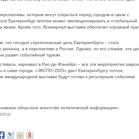
ерспективы, которые могут открыться перед городом в связи с
тате Екатеринбург вполне может эволюционировать в «глобальный
ва жизни. Кроме того, Всемирная выставка обеспечит огромный при
, что сегодня стратегическая цель Екатеринбурга – стать
региона, а в перспективе и России. Однако, по его словам, эта це
 не развит событийный туризм.
стиваль, карнавал в Рио-де-Жанейро – все эти мероприятия широк
ны и сами города. «ЭКСПО-2020» даст Екатеринбургу толчок,
ле международной выставки будут готовы к регулярным событиям
овское областное агентство политической информации».
инбург