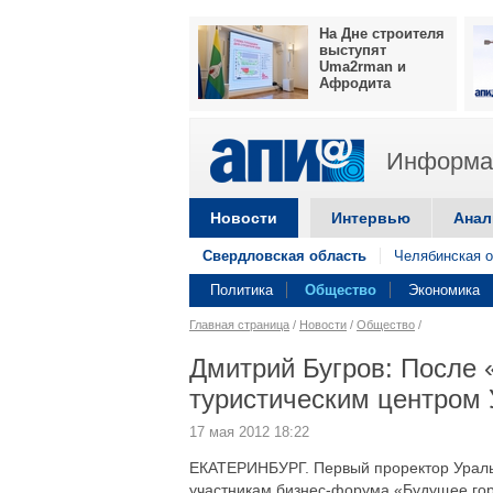
На Дне строителя
выступят
Uma2rman и
Афродита
Информац
Новости
Интервью
Анал
Свердловская область
Челябинская о
Политика
Общество
Экономика
Главная страница
/
Новости
/
Общество
/
Дмитрий Бугров: После 
туристическим центром
17 мая 2012 18:22
ЕКАТЕРИНБУРГ. Первый проректор Уральс
участникам бизнес-форума «Будущее гор