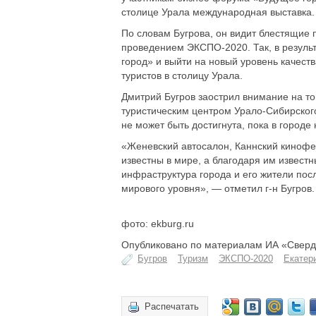
столице Урала международная выставка.
По словам Бугрова, он видит блестящие п
проведением ЭКСПО-2020. Так, в резуль
город» и выйти на новый уровень качест
туристов в столицу Урала.
Дмитрий Бугров заострил внимание на том
туристическим центром Урало-Сибирского 
не может быть достигнута, пока в городе
«Женевский автосалон, Каннский кинофе
известны в мире, а благодаря им извест
инфраструктура города и его жители пос
мирового уровня», — отметил г-н Бугров.
фото: ekburg.ru
Опубликовано по материалам ИА «Свердл
Бугров
Туризм
ЭКСПО-2020
Екатер
Распечатать