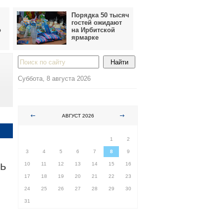
Порядка 50 тысяч
гостей ожидают
о
на Ирбитской
ярмарке
Суббота, 8 августа 2026
АВГУСТ 2026
ПН
ВТ
СР
ЧТ
ПТ
СБ
ВС
1
2
3
4
5
6
7
8
9
ть
10
11
12
13
14
15
16
17
18
19
20
21
22
23
24
25
26
27
28
29
30
31