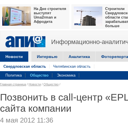
На Дне строителя
Строители
выступят
Свердловск
Uma2rman и
области ста
Афродита
зарабатыва
больше
Информационно-аналитич
Новости
Интервью
Аналитика
Фоторепорт
Свердловская область
Челябинская область
Политика
Общество
Экономика
Главная страница
/
Новости
/
Общество
/
Позвонить в call-центр «ЕР
сайта компании
4 мая 2012 11:36