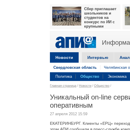
Сбер приглашает
школьников и
студентов на
конкурс по ИИ с
крупными
призами
Информац
Новости
Интервью
Анал
Свердловская область
Челябинская о
Политика
Общество
Экономика
Главная страница
/
Новости
/
Общество
/
Уникальный on-line сер
оперативным
27 апреля 2012 15:59
ЕКАТЕРИНБУРГ. Клиенты «ЕРЦ» переходя
этом АПИ сообщили в пресс-службе комп