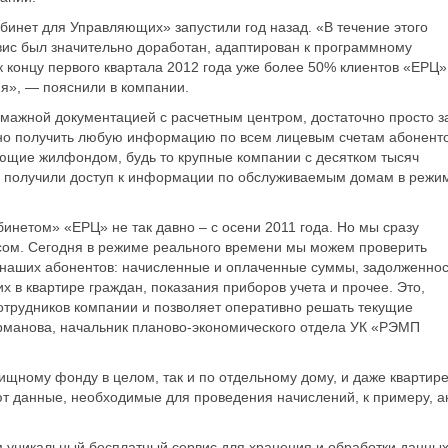
абинет для Управляющих» запустили год назад. «В течение этого
вис был значительно доработан, адаптирован к программному
 концу первого квартала 2012 года уже более 50% клиентов «ЕРЦ»
я», — пояснили в компании.
умажной документацией с расчетным центром, достаточно просто з
ивно получить любую информацию по всем лицевым счетам абоненто
ющие жилфондом, будь то крупные компании с десятком тысяч
, получили доступ к информации по обслуживаемым домам в режи
нетом» «ЕРЦ» не так давно – с осени 2011 года. Но мы сразу
сом. Сегодня в режиме реального времени мы можем проверить
аших абонентов: начисленные и оплаченные суммы, задолженнос
 в квартире граждан, показания приборов учета и прочее. Это,
сотрудников компании и позволяет оперативно решать текущие
рманова, начальник планово-экономического отдела УК «РЭМП
щному фонду в целом, так и по отдельному дому, и даже квартире
 данные, необходимые для проведения начислений, к примеру, а
уникальный бесплатный сервис для хранения и обработки данных