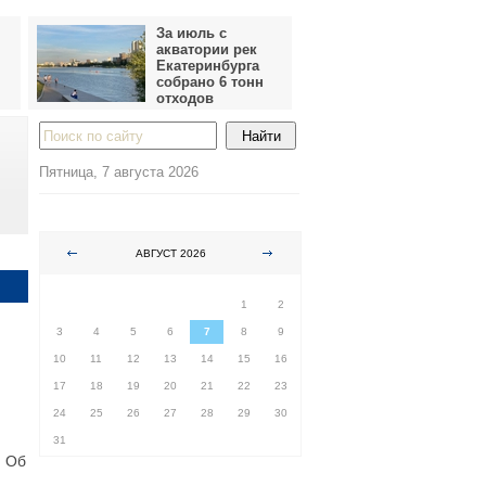
За июль с
акватории рек
Екатеринбурга
собрано 6 тонн
отходов
Пятница, 7 августа 2026
АВГУСТ 2026
ПН
ВТ
СР
ЧТ
ПТ
СБ
ВС
1
2
3
4
5
6
7
8
9
10
11
12
13
14
15
16
17
18
19
20
21
22
23
24
25
26
27
28
29
30
31
. Об