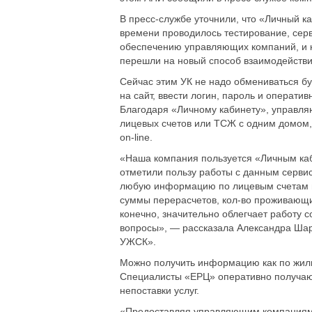
В пресс-службе уточнили, что «Личный к
времени проводилось тестирование, сер
обеспечению управляющих компаний, и к
перешли на новый способ взаимодействи
Сейчас этим УК не надо обмениваться б
на сайт, ввести логин, пароль и операт
Благодаря «Личному кабинету», управля
лицевых счетов или ТСЖ с одним домом
on-line.
«Наша компания пользуется «Личным каби
отметили пользу работы с данным серви
любую информацию по лицевым счетам н
суммы перерасчетов, кол-во проживающих
конечно, значительно облегчает работу 
вопросы», — рассказала Александра Ша
УЖСК».
Можно получить информацию как по жили
Специалисты «ЕРЦ» оперативно получают
непоставки услуг.
«Предоставляя управляющим компаниям 