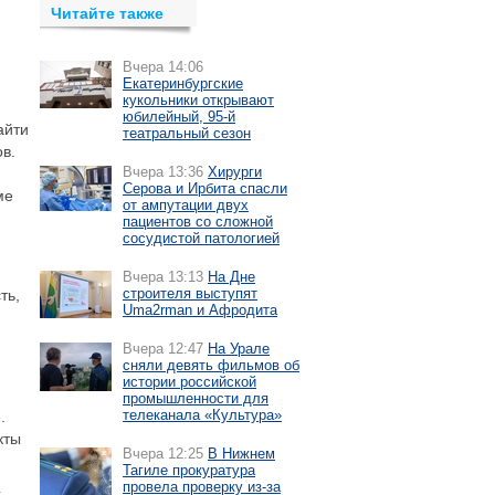
Читайте также
Вчера 14:06
Екатеринбургские
кукольники открывают
юбилейный, 95-й
айти
театральный сезон
в.
Вчера 13:36
Хирурги
Серова и Ирбита спасли
ме
от ампутации двух
пациентов со сложной
сосудистой патологией
Вчера 13:13
На Дне
строителя выступят
ть,
Uma2rman и Афродита
Вчера 12:47
На Урале
сняли девять фильмов об
истории российской
промышленности для
телеканала «Культура»
.
кты
Вчера 12:25
В Нижнем
Тагиле прокуратура
провела проверку из-за
,