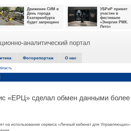
Движение СИМ в
УБРиР примет
День города
участие в
Екатеринбурга
фестивале
будет запрещено
«Энергия РМК.
Лето»
ионно-аналитический портал
итика
Фоторепортаж
О нас
бласть
вис «ЕРЦ» сделал обмен данными более
т на использование сервиса «Личный кабинет для Управляющих»
ании.