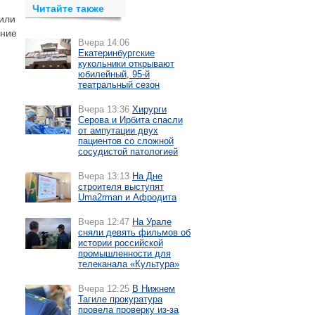
Читайте также
 или
ание
Вчера 14:06
Екатеринбургские
кукольники открывают
юбилейный, 95-й
театральный сезон
Вчера 13:36
Хирурги
Серова и Ирбита спасли
от ампутации двух
пациентов со сложной
сосудистой патологией
Вчера 13:13
На Дне
строителя выступят
Uma2rman и Афродита
Вчера 12:47
На Урале
сняли девять фильмов об
истории российской
промышленности для
телеканала «Культура»
Вчера 12:25
В Нижнем
Тагиле прокуратура
провела проверку из-за