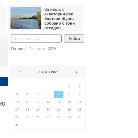
За июль с
акватории рек
Екатеринбурга
собрано 6 тонн
отходов
Пятница, 7 августа 2026
АВГУСТ 2026
ПН
ВТ
СР
ЧТ
ПТ
СБ
ВС
1
2
3
4
5
6
7
8
9
ою
10
11
12
13
14
15
16
17
18
19
20
21
22
23
24
25
26
27
28
29
30
31