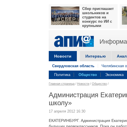
Сбер приглашает
школьников и
студентов на
конкурс по ИИ с
крупными
призами
Информац
Новости
Интервью
Анал
Свердловская область
Челябинская о
Политика
Общество
Экономика
Главная страница
/
Новости
/
Общество
/
Администрация Екатерин
школу»
17 апреля 2012 16:30
ЕКАТЕРИНБУРГ. Администрация Екатеринб
будущих первоклассников. Пока он работ