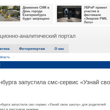
Движение СИМ в
УБРиР примет
День города
участие в
Екатеринбурга
фестивале
будет запрещено
«Энергия РМК.
Лето»
ионно-аналитический портал
итика
Фоторепортаж
О нас
бласть
бурга запустила смс-сервис «Узнай св
урга запустила смс-сервис «Узнай свою школу» для родителей
ает в текстовом режиме.