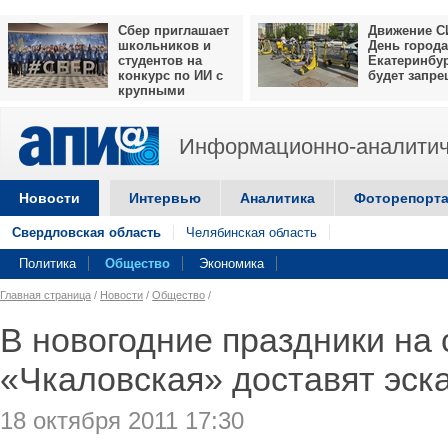
Сбер приглашает
Движение С
школьников и
День города
студентов на
Екатеринбу
конкурс по ИИ с
будет запр
крупными
призами
Информационно-аналитич
Новости
Интервью
Аналитика
Фоторепорт
Свердловская область
Челябинская область
Политика
Общество
Экономика
Главная страница
/
Новости
/
Общество
/
В новогодние праздники на
«Чкаловская» доставят эск
18 октября 2011 17:30