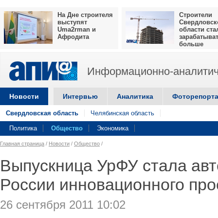
На Дне строителя
Строители
выступят
Свердловск
Uma2rman и
области ста
Афродита
зарабатыва
больше
Информационно-аналитич
Новости
Интервью
Аналитика
Фоторепорт
Свердловская область
Челябинская область
Политика
Общество
Экономика
Главная страница
/
Новости
/
Общество
/
Выпускница УрФУ стала авт
России инновационного про
26 сентября 2011 10:02