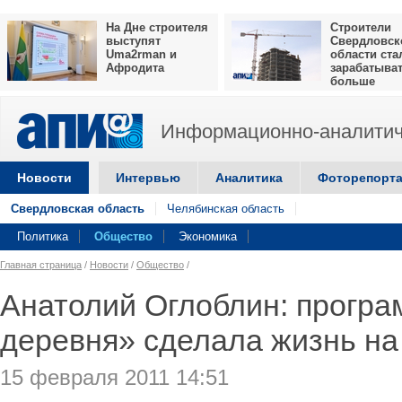
На Дне строителя
Строители
выступят
Свердловск
Uma2rman и
области ста
Афродита
зарабатыва
больше
Информационно-аналитич
Новости
Интервью
Аналитика
Фоторепорт
Свердловская область
Челябинская область
Политика
Общество
Экономика
Главная страница
/
Новости
/
Общество
/
Анатолий Оглоблин: програ
деревня» сделала жизнь на
15 февраля 2011 14:51