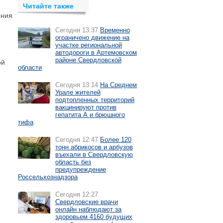
Читайте также
ения
Сегодня 13:37
Временно
ограничено движение на
участке региональной
автодороги в Артемовском
районе Свердловской
ой
области
Сегодня 13:14
На Среднем
Урале жителей
подтопленных территорий
вакцинируют против
гепатита А и брюшного
тифа
Сегодня 12:47
Более 120
тонн абрикосов и арбузов
въехали в Свердловскую
область без
предупреждение
Россельхознадзора
Сегодня 12:27
Свердловские врачи
онлайн наблюдают за
здоровьем 4160 будущих