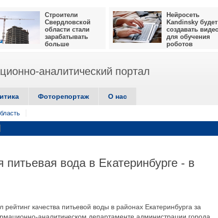
Строители
Нейросеть
Свердловской
Kandinsky будет
области стали
создавать виде
зарабатывать
для обучения
больше
роботов
ионно-аналитический портал
итика
Фоторепортаж
О нас
бласть
 питьевая вода в Екатеринбурге - в
 рейтинг качества питьевой воды в районах Екатеринбурга за
рмационно-аналитическом департаменте администрации города.