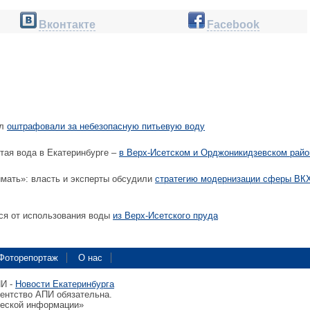
Вконтакте
Facebook
ал
оштрафовали за небезопасную питьевую воду
тая вода в Екатеринбурге –
в Верх-Исетском и Орджоникидзевском райо
мать»: власть и эксперты обсудили
стратегию модернизации сферы ВКХ
ся от использования воды
из Верх-Исетского пруда
Фоторепортаж
О нас
ПИ -
Новости Екатеринбурга
гентство АПИ обязательна.
ческой информации»