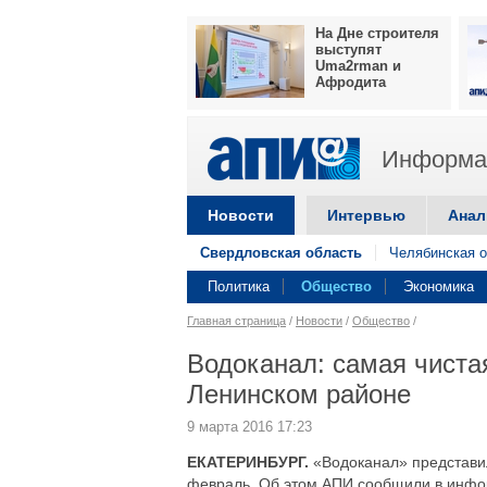
На Дне строителя
выступят
Uma2rman и
Афродита
Информац
Новости
Интервью
Анал
Свердловская область
Челябинская о
Политика
Общество
Экономика
Главная страница
/
Новости
/
Общество
/
Водоканал: самая чистая
Ленинском районе
9 марта 2016 17:23
ЕКАТЕРИНБУРГ.
«Водоканал» представил
февраль. Об этом АПИ сообщили в инфо