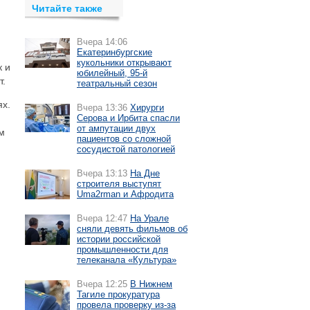
Читайте также
Вчера 14:06
Екатеринбургские
кукольники открывают
к и
юбилейный, 95-й
т.
театральный сезон
ях.
Вчера 13:36
Хирурги
Серова и Ирбита спасли
от ампутации двух
м
пациентов со сложной
сосудистой патологией
Вчера 13:13
На Дне
строителя выступят
Uma2rman и Афродита
Вчера 12:47
На Урале
сняли девять фильмов об
истории российской
промышленности для
телеканала «Культура»
Вчера 12:25
В Нижнем
Тагиле прокуратура
провела проверку из-за