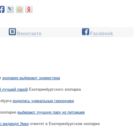
Вконтакте
Facebook
м
зоопарке выбирают зоомистера
й лучшей парой
Екатеринбургского зоопарка
нбурга
родились уникальные геккончики
 зоопарке
выбирают лучшую пару из питомцев
о медведя Умки
отметят в Екатеринбургском зоопарке