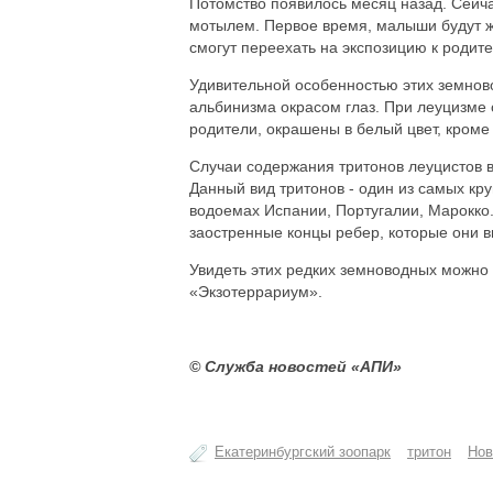
Потомство появилось месяц назад. Сейч
мотылем. Первое время, малыши будут жи
смогут переехать на экспозицию к родит
Удивительной особенностью этих земново
альбинизма окрасом глаз. При леуцизме о
родители, окрашены в белый цвет, кроме 
Случаи содержания тритонов леуцистов в
Данный вид тритонов - один из самых кр
водоемах Испании, Португалии, Марокко
заостренные концы ребер, которые они в
Увидеть этих редких земноводных можно 
«Экзотеррариум».
© Служба новостей «АПИ»
Екатеринбургский зоопарк
тритон
Нов