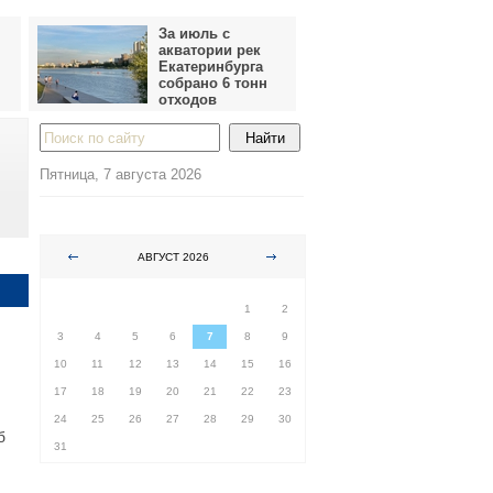
За июль с
акватории рек
Екатеринбурга
собрано 6 тонн
отходов
Пятница, 7 августа 2026
АВГУСТ 2026
ПН
ВТ
СР
ЧТ
ПТ
СБ
ВС
1
2
3
4
5
6
7
8
9
10
11
12
13
14
15
16
17
18
19
20
21
22
23
24
25
26
27
28
29
30
б
31