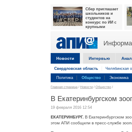
Сбер приглашает
школьников и
студентов на
конкурс по ИИ с
крупными
призами
Информац
Новости
Интервью
Анал
Свердловская область
Челябинская о
Политика
Общество
Экономика
Главная страница
/
Новости
/
Общество
/
В Екатеринбургском зоо
19 февраля 2016 12:54
ЕКАТЕРИНБУРГ.
В Екатеринбургском зоо
этом АПИ сообщили в пресс-службе зооп