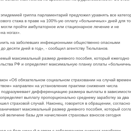
е эпидемией гриппа парламентарий предложил уравнять все катего
хового стажа в праве на 100%-ую оплату «больничных» дней для то
 могли пройти амбулаторное или стационарное лечение и не
на ногах».
ранить на заболевших инфекционными общественно опасными
до десяти дней в год», - сообщил агентству Тюльпанов.
аемый максимальный размер дневного пособия, который ежегодно
ельства РФ и определяет максимальную планку оплаты «больничн
закон «Об обязательном социальном страховании на случай време
ством» направлен на установление практики снижения числа
н подразумевает дифференциацию размера выплаты в зависимости
 и определяет выплату пропорционально среднему заработку за два
ошел страховой случай. Наконец, говорится в обращении, согласно
раничивает максимальный размер дневного пособия, который согл
ой величине базы для начисления страховых взносов сегодня
од на больничный в связи с заболеванием снижает заработок