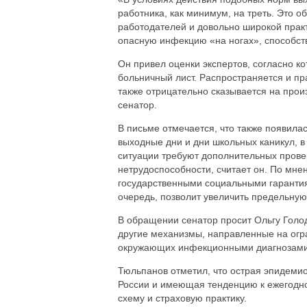
работника, как минимум, на треть. Это о
работодателей и довольно широкой прак
опасную инфекцию «на ногах», способст
Он привел оценки экспертов, согласно 
больничный лист. Распространяется и пр
также отрицательно сказывается на прои
сенатор.
В письме отмечается, что также появил
выходные дни и дни школьных каникул, в
ситуации требуют дополнительных прове
нетрудоспособности, считает он. По мне
государственными социальными гарантия
очередь, позволит увеличить предельную
В обращении сенатор просит Ольгу Голод
другие механизмы, направленные на огр
окружающих инфекционными диагнозами
Тюльпанов отметил, что острая эпидемио
России и имеющая тенденцию к ежегодн
схему и страховую практику.