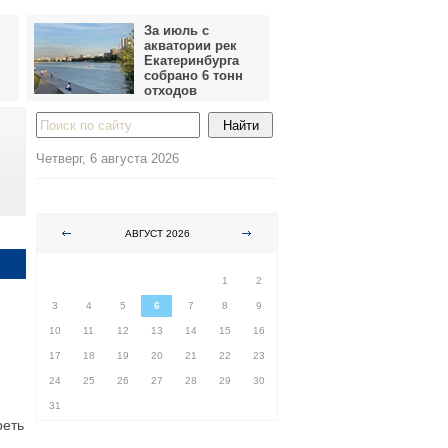
За июль с
акватории рек
Екатеринбурга
собрано 6 тонн
отходов
Четверг, 6 августа 2026
АВГУСТ 2026
ПН
ВТ
СР
ЧТ
ПТ
СБ
ВС
1
2
3
4
5
6
7
8
9
10
11
12
13
14
15
16
17
18
19
20
21
22
23
24
25
26
27
28
29
30
31
реть