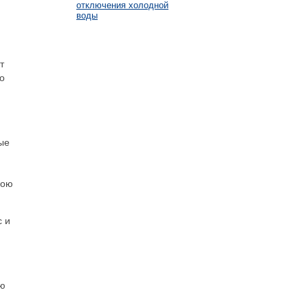
отключения холодной
воды
т
о
ые
вою
с и
ую