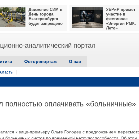
Движение СИМ в
УБРиР примет
День города
участие в
Екатеринбурга
фестивале
будет запрещено
«Энергия РМК.
Лето»
ионно-аналитический портал
итика
Фоторепортаж
О нас
бласть
 полностью оплачивать «больничные»
атился к вице-премьеру Ольге Голодец с предложением пересмот
ии больничных листов по временной нетрудоспособности. Об этом