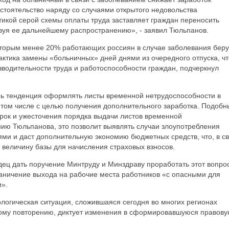
бстоятельство наряду со случаями открытого недовольства
тикой серой схемы оплаты труда заставляет граждан переносить
вуя ее дальнейшему распространению», - заявил Тюльпанов.
которым менее 20% работающих россиян в случае заболевания беру
актика замены «больничных» дней днями из очередного отпуска, чт
зводительности труда и работоспособности граждан, подчеркнул
ась тенденция оформлять листы временной нетрудоспособности в
 том числе с целью получения дополнительного заработка. Подобн
рок и ужесточения порядка выдачи листов временной
нию Тюльпанова, это позволит выявлять случаи злоупотребления
ми и даст дополнительную экономию бюджетных средств, что, в с
 величину базы для начисления страховых взносов.
ец дать поручение Минтруду и Минздраву проработать этот вопро
аничение выхода на рабочие места работников «с опасными для
».
логическая ситуация, сложившаяся сегодня во многих регионах
ому повторению, диктует изменения в сформировавшуюся правов