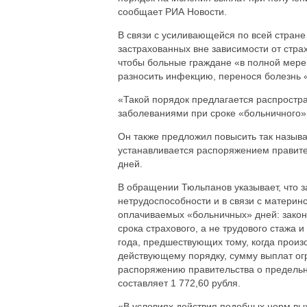
сообщает РИА Новости.
В связи с усиливающейся по всей стран
застрахованных вне зависимости от стра
чтобы больные граждане «в полной мере
разносить инфекцию, перенося болезнь «
«Такой порядок предлагается распрост
заболеваниями при сроке «больничного» 
Он также предложил повысить так назыв
устанавливается распоряжением правит
дней.
В обращении Тюльпанов указывает, что 
нетрудоспособности и в связи с материн
оплачиваемых «больничных» дней: зако
срока страхового, а не трудового стажа
года, предшествующих тому, когда произ
действующему порядку, сумму выплат ог
распоряжению правительства о предельн
составляет 1 772,60 рубля.
«В условиях действия подобных норм вых