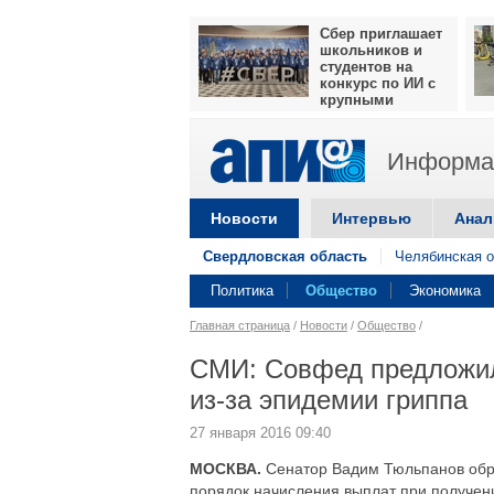
Сбер приглашает
школьников и
студентов на
конкурс по ИИ с
крупными
призами
Информац
Новости
Интервью
Анал
Свердловская область
Челябинская о
Политика
Общество
Экономика
Главная страница
/
Новости
/
Общество
/
СМИ: Совфед предложил
из-за эпидемии гриппа
27 января 2016 09:40
МОСКВА.
Сенатор Вадим Тюльпанов обр
порядок начисления выплат при получен