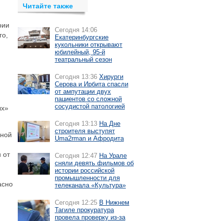
Читайте также
рии
Сегодня 14:06
го,
Екатеринбургские
кукольники открывают
юбилейный, 95-й
театральный сезон
Сегодня 13:36
Хирурги
Серова и Ирбита спасли
от ампутации двух
пациентов со сложной
сосудистой патологией
ых»
Сегодня 13:13
На Дне
строителя выступят
нной
Uma2rman и Афродита
 от
Сегодня 12:47
На Урале
сняли девять фильмов об
истории российской
промышленности для
асно
телеканала «Культура»
Сегодня 12:25
В Нижнем
Тагиле прокуратура
провела проверку из-за