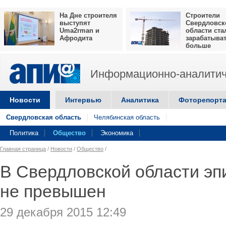
На Дне строителя
Строители
выступят
Свердловск
Uma2rman и
области ста
Афродита
зарабатыва
больше
Информационно-аналитич
Новости
Интервью
Аналитика
Фоторепорт
Свердловская область
Челябинская область
Политика
Общество
Экономика
Главная страница
/
Новости
/
Общество
/
В Свердловской области эп
не превышен
29 декабря 2015 12:49