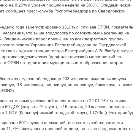
нию на 8,25% и уровня прошлой недели на 58,8%. Эпидемический
лет, сообщает пресс-служба Роспотребнадзора по Свердловской
неделю года зарегистрировано 16,1 тыс. случаев ОРВИ, показатель
с. населения, что выше эпидпорога по совокупному населению на
. Эпидемический порог превышен во всех возрастных группах.
ргского отдела Управления Роспотребнадзора по Свердловской
ес главы администрации города Екатеринбурга А.Э. Якобу о введе
но-противоэпидемических (профилактических) мероприятий по
а и ОРВИ на территории муниципального образования «город
области за неделю обследовано 203 человека, выделены вирусы
овирус, RS-инфекция, риновирус, коронавирус, боковирус, а также
A(H3N2).
азовательных учреждений по состоянию на 22.01.16 г. частично
 60 ДОУ (закрыто 79 групп), в 15 школах, 20 классов; полностью
 1 ДОУ (Красноуфимский городской округ), 1 СУЗе (г. Екатеринбур
рировано 807 случаев пневмоний, показатель заболеваемости
то на 11,7% ниже уровня прошлой недели, но выше среднемноголетн