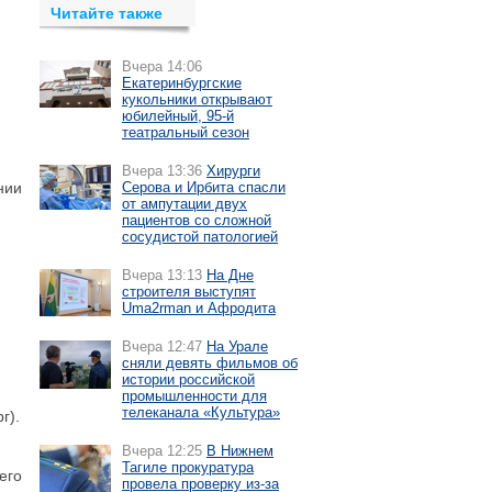
Читайте также
Вчера 14:06
Екатеринбургские
кукольники открывают
юбилейный, 95-й
театральный сезон
Вчера 13:36
Хирурги
нии
Серова и Ирбита спасли
от ампутации двух
пациентов со сложной
сосудистой патологией
Вчера 13:13
На Дне
строителя выступят
Uma2rman и Афродита
Вчера 12:47
На Урале
сняли девять фильмов об
истории российской
промышленности для
телеканала «Культура»
г).
Вчера 12:25
В Нижнем
Тагиле прокуратура
его
провела проверку из-за