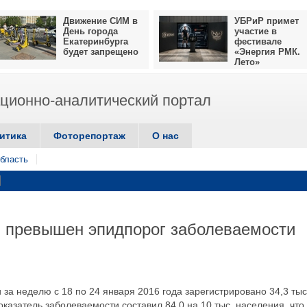
Движение СИМ в
УБРиР примет
День города
участие в
Екатеринбурга
фестивале
будет запрещено
«Энергия РМК.
Лето»
ионно-аналитический портал
итика
Фоторепортаж
О нас
бласть
и превышен эпидпорог заболеваемости
 за неделю с 18 по 24 января 2016 года зарегистрировано 34,3 тыс
казатель заболеваемости составил 84,0 на 10 тыс. населения, что