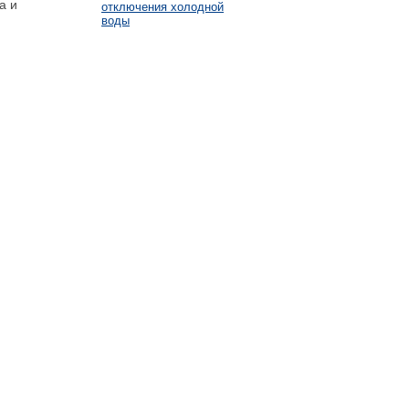
а и
отключения холодной
воды