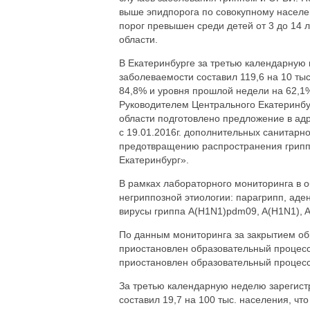
выше эпидпорога по совокупному населе
порог превышен среди детей от 3 до 14 
области.
В Екатеринбурге за третью календарную 
заболеваемости составил 119,6 на 10 ты
84,8% и уровня прошлой недели на 62,1%
Руководителем Центрального Екатеринбу
области подготовлено предложение в адр
с 19.01.2016г. дополнительных санитар
предотвращению распространения грипп
Екатеринбург».
В рамках лабораторного мониторинга в 
негриппозной этиологии: парагрипп, аден
вирусы гриппа A(H1N1)pdm09, A(H1N1), 
По данным мониторинга за закрытием обр
приостановлен образовательный процесс в
приостановлен образовательный процесс в
За третью календарную неделю зарегист
составил 19,7 на 100 тыс. населения, ч