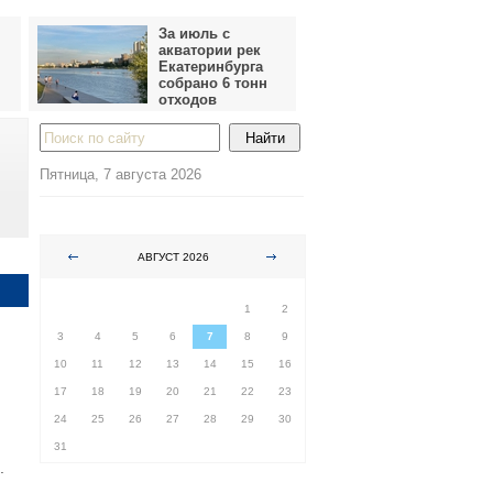
За июль с
акватории рек
Екатеринбурга
собрано 6 тонн
отходов
Пятница, 7 августа 2026
АВГУСТ 2026
ПН
ВТ
СР
ЧТ
ПТ
СБ
ВС
1
2
3
4
5
6
7
8
9
10
11
12
13
14
15
16
17
18
19
20
21
22
23
24
25
26
27
28
29
30
31
.