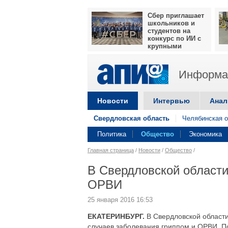
Сбер приглашает
школьников и
студентов на
конкурс по ИИ с
крупными
призами
Информац
Новости
Интервью
Анал
Свердловская область
Челябинская о
Политика
Общество
Экономика
Главная страница
/
Новости
/
Общество
/
В Свердловской област
ОРВИ
25 января 2016 16:53
ЕКАТЕРИНБУРГ.
В Свердловской области
случаев заболевания гриппом и ОРВИ. По