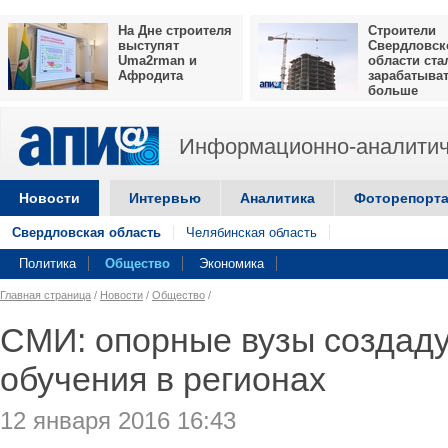
На Дне строителя
Строители
выступят
Свердловск
Uma2rman и
области ста
Афродита
зарабатыва
больше
Информационно-аналитич
Новости
Интервью
Аналитика
Фоторепорт
Свердловская область
Челябинская область
Политика
Общество
Экономика
Главная страница
/
Новости
/
Общество
/
СМИ: опорные вузы создаду
обучения в регионах
12 января 2016 16:43