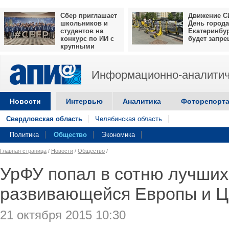
Сбер приглашает
Движение С
школьников и
День города
студентов на
Екатеринбу
конкурс по ИИ с
будет запр
крупными
призами
Информационно-аналитич
Новости
Интервью
Аналитика
Фоторепорт
Свердловская область
Челябинская область
Политика
Общество
Экономика
Главная страница
/
Новости
/
Общество
/
УрФУ попал в сотню лучших
развивающейся Европы и Ц
21 октября 2015 10:30