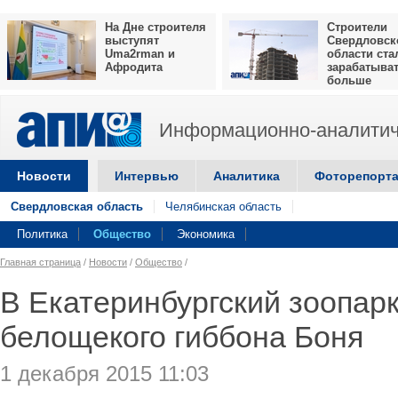
На Дне строителя
Строители
выступят
Свердловск
Uma2rman и
области ста
Афродита
зарабатыва
больше
Информационно-аналитич
Новости
Интервью
Аналитика
Фоторепорт
Свердловская область
Челябинская область
Политика
Общество
Экономика
Главная страница
/
Новости
/
Общество
/
В Екатеринбургский зоопар
белощекого гиббона Боня
1 декабря 2015 11:03