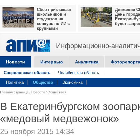
Сбер приглашает
Движение С
школьников и
День города
студентов на
Екатеринбу
конкурс по ИИ с
будет запр
крупными
призами
Информационно-аналитич
Новости
Интервью
Аналитика
Фоторепорт
Свердловская область
Челябинская область
Политика
Общество
Экономика
Главная страница
/
Новости
/
Общество
/
В Екатеринбургском зоопар
«медовый медвежонок»
25 ноября 2015 14:34