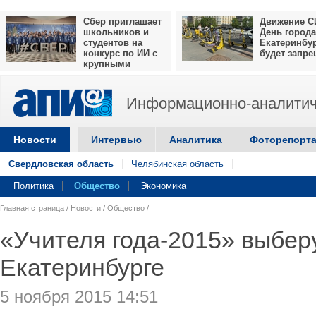
Сбер приглашает
Движение С
школьников и
День города
студентов на
Екатеринбу
конкурс по ИИ с
будет запр
крупными
призами
Информационно-аналитич
Новости
Интервью
Аналитика
Фоторепорт
Свердловская область
Челябинская область
Политика
Общество
Экономика
Главная страница
/
Новости
/
Общество
/
«Учителя года-2015» выберу
Екатеринбурге
5 ноября 2015 14:51