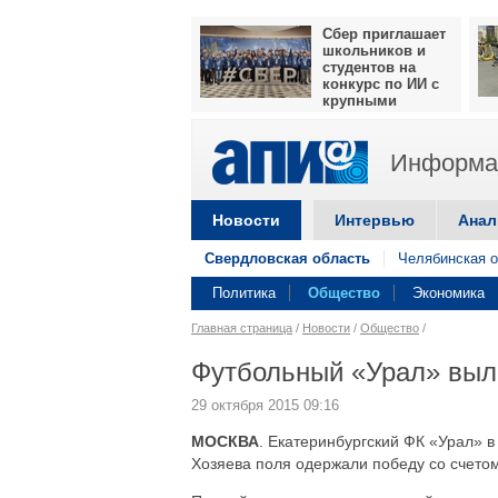
Сбер приглашает
школьников и
студентов на
конкурс по ИИ с
крупными
призами
Информац
Новости
Интервью
Анал
Свердловская область
Челябинская о
Политика
Общество
Экономика
Главная страница
/
Новости
/
Общество
/
Футбольный «Урал» выле
29 октября 2015 09:16
МОСКВА
. Екатеринбургский ФК «Урал» в
Хозяева поля одержали победу со счетом