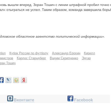
вновь вышли вперед. Зоран Тошич с линии штрафной пробил точно 
рал» отыграться не успел. Таким образом, команда завершила борь
дловское областное агентство политической информации».
тбол
Кубок России по футболу
Александр Ерохин
Кирилл
рмистров
Карлос Старндберг
Вадим Скрипченко
Эдгар
ран Тошич
Вконтакте
Facebook