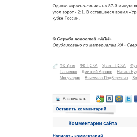
Однако «красно-синие» на 87-й минуте 
угол ворот - 2:1. В оставшееся время «У
кубке России.
© Служба новостей «АПИ»
Опубликовано по материалам ИА «Свер
ФК Урал
ФК ЦСКА
Урал - ЦСКА
Фу
Панченко
Дмитрий Арапов
Никита Бу
Манучарян
Вячеслав Подберезкин
Зо
Распечатать
Оставить комментарий
Комментарии сайта
Написать комментарий