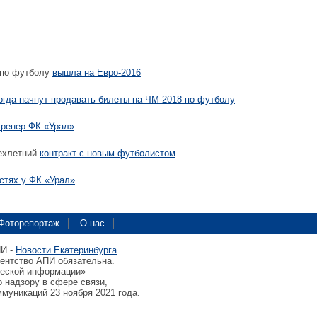
 по футболу
вышла на Евро-2016
огда начнут продавать билеты на ЧМ-2018 по футболу
тренер ФК «Урал»
ехлетний
контракт с новым футболистом
остях у ФК «Урал»
Фоторепортаж
О нас
ПИ -
Новости Екатеринбурга
гентство АПИ обязательна.
ческой информации»
 надзору в сфере связи,
муникаций 23 ноября 2021 года.