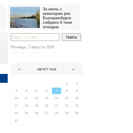
За июль с
акватории рек
Екатеринбурга
собрано 6 тонн
отходов
Пятница, 7 августа 2026
АВГУСТ 2026
ПН
ВТ
СР
ЧТ
ПТ
СБ
ВС
1
2
3
4
5
6
7
8
9
10
11
12
13
14
15
16
17
18
19
20
21
22
23
24
25
26
27
28
29
30
31