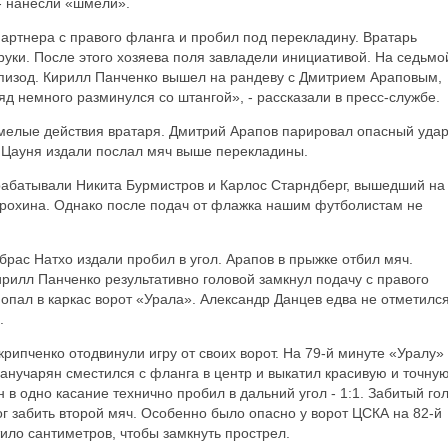
 - нанесли «шмели».
артнера с правого фланга и пробил под перекладину. Вратарь
 руки. После этого хозяева поля завладели инициативой. На седьмо
эпизод. Кирилл Панченко вышел на рандеву с Дмитрием Араповым,
яд немного разминулся со штангой», - рассказали в пресс-службе.
умелые действия вратаря. Дмитрий Арапов парировал опасный уда
 Цауня издали послал мяч выше перекладины.
арабатывали Никита Бурмистров и Карлос Старндберг, вышедший на
Ерохина. Однако после подач от флажка нашим футболистам не
брас Натхо издали пробил в угол. Арапов в прыжке отбил мяч.
ирилл Панченко результативно головой замкнул подачу с правого
попал в каркас ворот «Урала». Александр Данцев едва не отметилс
.
ипченко отодвинули игру от своих ворот. На 79-й минуте «Уралу»
Манучарян сместился с фланга в центр и выкатил красивую и точну
в одно касание технично пробил в дальний угол - 1:1. Забитый го
 забить второй мяч. Особенно было опасно у ворот ЦСКА на 82-й
ило сантиметров, чтобы замкнуть прострел.