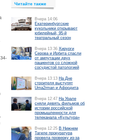
Читайте также
й
Вчера 14:06
Екатеринбургские
кукольники открывают
юбилейный, 95-й
театральный сезон
р
Вчера 13:36
Хирурги
Серова и Ирбита спасли
 34-
от ампутации двух
пациентов со сложной
сосудистой патологией
Вчера 13:13
На Дне
строителя выступят
Uma2rman и Афродита
я
Вчера 12:47
На Урале
сняли девять фильмов об
истории российской
промышленности для
ю
телеканала «Культура»
л
Вчера 12:25
В Нижнем
Тагиле прокуратура
провела проверку из-за