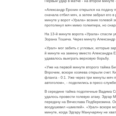
Первый удар в матче - на второй минуте
«Александр Ерохин открылся на подачу п
сначала отбил мяч, а затем забрал его в
минуте у ворот «Урала» возник голевой 
протолкнул мяч мимо голкипера, но снар
На 13-й минуте ворота «Урала» спасли 
Зорана Тошича. Через минуту Александр
«Урал» мог забить с угловых, которые з
й минуте на замену вместо Александра 
удавалось выиграть верховую борьбу.
«Уже на первой минуте второго тайма Би
Впрочем, вскоре хозяева открыли счет. К
фланга - 0:1. Уже через три минуты мяч 
автоголом», - поделились в пресс-службе
В середине тайма подопечные Вадима Скр
удалось провести голевую атаку. Эдгар 
передачу на Вячеслава Подберезкина. Он 
воодушевил «шмелей». «Урал» вскоре мог
минуте, когда Эдгару Манучаряну не хват