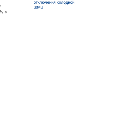
отключения холодной
в
воды
бу в