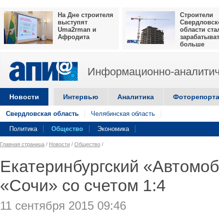
На Дне строителя
Строители
выступят
Свердловск
Uma2rman и
области ста
Афродита
зарабатыва
больше
Информационно-аналитич
Новости
Интервью
Аналитика
Фоторепорт
Свердловская область
Челябинская область
Политика
Общество
Экономика
Главная страница
/
Новости
/
Общество
/
Екатеринбургский «Автомоб
«Сочи» со счетом 1:4
11 сентября 2015 09:46