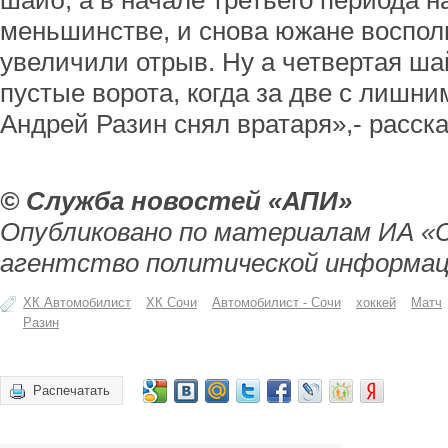
шайб, а в начале третьего периода 
меньшинстве, и снова южане воспол
увеличили отрыв. Ну а четвертая ша
пустые ворота, когда за две с лишн
Андрей Разин снял вратаря»,- расска
© Служба новостей «АПИ»
Опубликовано по материалам ИА «
агентство политической информац
ХК Автомобилист
ХК Сочи
Автомобилист - Сочи
хоккей
Матч
Разин
Распечатать