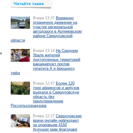
Читайте также
Вчера 13:37
Временно
ограничено движение на
участке региональной
автодороги в Артемовском
районе Свердловской
области
Вчера 13:14
На Среднем
я
Урале жителей
подтопленных территорий
вакцинируют против
гепатита А и брюшного
тифа
Вчера 12:47
Более 120
тонн абрикосов и арбузов
въехали в Свердловскую
область без
предупреждение
Россельхознадзора
Вчера 12:27
Свердловские
врачи онлайн наблюдают
за здоровьем 4160
будущих мам благодаря