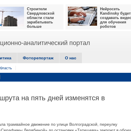
Строители
Нейросеть
Свердловской
Kandinsky будет
области стали
создавать виде
зарабатывать
для обучения
больше
роботов
ионно-аналитический портал
итика
Фоторепортаж
О нас
бласть
рута на пять дней изменятся в
ала трамвайное движение по улице Волгоградской, переулку
и «Серафимы Дерябиной» до остановки «Татищева» закроют в обоих