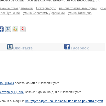
дловское областное агентство политической информации».
енение схем движения
Екатеринбург
ремонт трамвайных путей
ули
лок Тульский
улица Серафимы Дерябиной
улица Татищева
Вконтакте
Facebook
 до ЦПКиО
восстановили в Екатеринбурге
в сторону ЦПКиО
закрыли до конца дня в Екатеринбурге
амваи в выходные
не будут ездить по Челюскинцев из-за ремонта путей