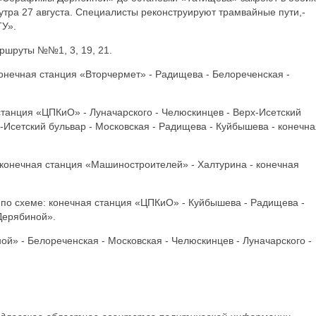
 утра 27 августа. Специалисты реконструируют трамвайные пути,-
У».
ршруты №№1, 3, 19, 21.
онечная станция «Вторчермет» - Радищева - Белореченская -
танция «ЦПКиО» - Луначарского - Челюскинцев - Верх-Исетский
х-Исетский бульвар - Московская - Радищева - Куйбышева - конечна
 конечная станция «Машиностроителей» - Халтурина - конечная
по схеме: конечная станция «ЦПКиО» - Куйбышева - Радищева -
Дерябиной».
» - Белореченская - Московская - Челюскинцев - Луначарского -