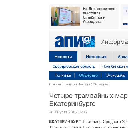
На Дне строителя
выступят
Uma2rman и
Афродита
Информац
Новости
Интервью
Анал
Свердловская область
Челябинская о
Политика
Общество
Экономика
Главная страница
/
Новости
/
Общество
/
Четыре трамвайных марш
Екатеринбурге
20 августа 2015 16:06
ЕКАТЕРИНБУРГ
. В столице Среднего Ур
Тульскому, улице Викулова от остановк