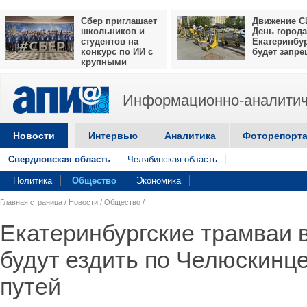
Сбер приглашает
Движение С
школьников и
День города
студентов на
Екатеринбу
конкурс по ИИ с
будет запр
крупными
призами
Информационно-аналитич
Новости
Интервью
Аналитика
Фоторепорт
Свердловская область
Челябинская область
Политика
Общество
Экономика
Главная страница
/
Новости
/
Общество
/
Екатеринбургские трамваи 
будут ездить по Челюскинце
путей