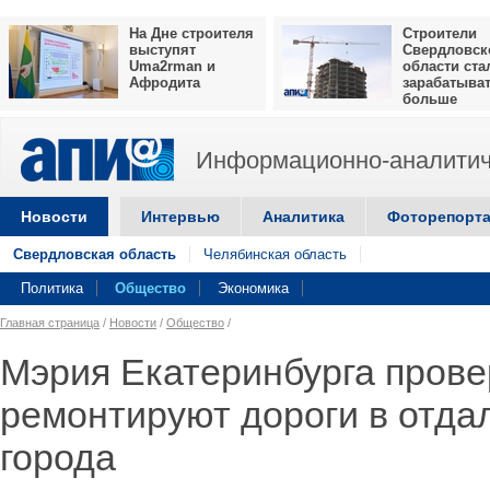
На Дне строителя
Строители
выступят
Свердловск
Uma2rman и
области ста
Афродита
зарабатыва
больше
Информационно-аналитич
Новости
Интервью
Аналитика
Фоторепорт
Свердловская область
Челябинская область
Политика
Общество
Экономика
Главная страница
/
Новости
/
Общество
/
Мэрия Екатеринбурга прове
ремонтируют дороги в отда
города